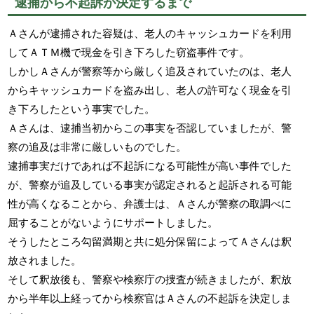
逮捕から不起訴が決定するまで
Ａさんが逮捕された容疑は、老人のキャッシュカードを利用
してＡＴＭ機で現金を引き下ろした窃盗事件です。
しかしＡさんが警察等から厳しく追及されていたのは、老人
からキャッシュカードを盗み出し、老人の許可なく現金を引
き下ろしたという事実でした。
Ａさんは、逮捕当初からこの事実を否認していましたが、警
察の追及は非常に厳しいものでした。
逮捕事実だけであれば不起訴になる可能性が高い事件でした
が、警察が追及している事実が認定されると起訴される可能
性が高くなることから、弁護士は、Ａさんが警察の取調べに
屈することがないようにサポートしました。
そうしたところ勾留満期と共に処分保留によってＡさんは釈
放されました。
そして釈放後も、警察や検察庁の捜査が続きましたが、釈放
から半年以上経ってから検察官はＡさんの不起訴を決定しま