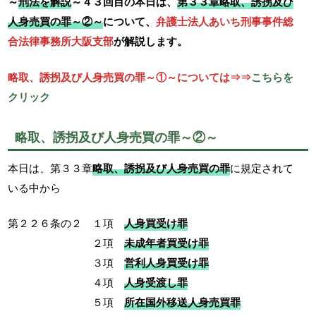
～
刑法を解説
～４３回目の本日は、
第３３章略取、誘拐及び
人身売買の罪～②～
について、
弁護士法人あいち刑事事件総
合法律事務所大阪支部
が解説します。
略取、誘拐及び人身売買の罪～①～については⇒⇒
こちらを
クリック
略取、誘拐及び人身売買の罪～②～
本日は、第３３章
略取、誘拐及び人身売買の罪
に規定されて
いる中から
第２２６条の２ １項
人身買受け罪
２項
未成年者買受け罪
３項
営利人身買受け罪
４項
人身受渡し罪
５項
所在国外移送人身売買罪