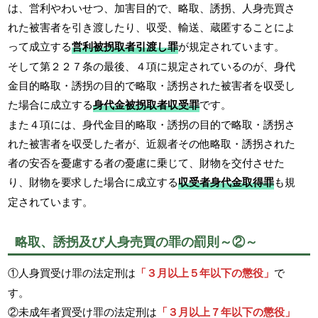
は、営利やわいせつ、加害目的で、略取、誘拐、人身売買さ
れた被害者を引き渡したり、収受、輸送、蔵匿することによ
って成立する
営利被拐取者引渡し罪
が規定されています。
そして第２２７条の最後、４項に規定されているのが、身代
金目的略取・誘拐の目的で略取・誘拐された被害者を収受し
た場合に成立する
身代金被拐取者収受罪
です。
また４項には、身代金目的略取・誘拐の目的で略取・誘拐さ
れた被害者を収受した者が、近親者その他略取・誘拐された
者の安否を憂慮する者の憂慮に乗じて、財物を交付させた
り、財物を要求した場合に成立する
収受者身代金取得罪
も規
定されています。
略取、誘拐及び人身売買の罪の罰則～②～
①人身買受け罪の法定刑は
「３月以上５年以下の懲役」
で
す。
②未成年者買受け罪の法定刑は
「３月以上７年以下の懲役」