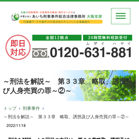
～刑法を解説～ 第３３章 略取、誘拐及
び人身売買の罪～②～
トップ
刑事事件
～刑法を解説～ 第３３章 略取、誘拐及び人身売買の罪～②～
2022/11/18