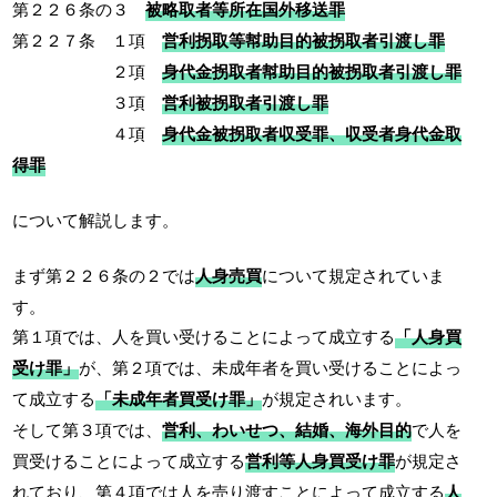
第２２６条の３
被略取者等所在国外移送罪
第２２７条 １項
営利拐取等幇助目的被拐取者引渡し罪
２項
身代金拐取者幇助目的被拐取者引渡し罪
３項
営利被拐取者引渡し罪
４項
身代金被拐取者収受罪、収受者身代金取
得罪
について解説します。
まず第２２６条の２では
人身売買
について規定されていま
す。
第１項では、人を買い受けることによって成立する
「人身買
受け罪」
が、第２項では、未成年者を買い受けることによっ
て成立する
「未成年者買受け罪」
が規定されいます。
そして第３項では、
営利、わいせつ、結婚、海外目的
で人を
買受けることによって成立する
営利等人身買受け罪
が規定さ
れており、第４項では人を売り渡すことによって成立する
人