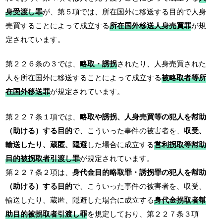
身受渡し罪
が、第５項では、所在国外に移送する目的で人身
売買することによって成立する
所在国外移送人身売買罪
が規
定されています。
第２２６条の３では、
略取・誘拐
されたり、人身売買された
人を所在国外に移送することによって成立する
被略取者等所
在国外移送罪
が規定されています。
第２２７条１項では、
略取や誘拐、人身売買等の犯人を幇助
（助ける）する目的
で、こういった事件の被害者を、
収受、
輸送したり、蔵匿、隠避
した場合に成立する
営利拐取等幇助
目的被拐取者引渡し罪
が規定されています。
第２２７条２項は、
身代金目的略取罪・誘拐罪の犯人を幇助
（助ける）する目的
で、こういった事件の被害者を、収受、
輸送したり、蔵匿、隠避した場合に成立する
身代金拐取者幇
助目的被拐取者引渡し罪
を規定しており、第２２７条３項