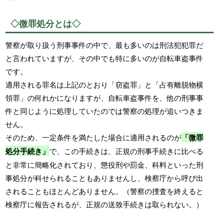
◇微罪処分とは◇
警察が取り扱う刑事事件の中で、最も多いのは刑法犯犯罪だ
と言われていますが、その中でも特に多いのが自転車盗事件
です。
適用される罪名は上記のとおり「窃盗罪」と「占有離脱物横
領罪」の何れかになりますが、自転車盗事件を、他の刑事事
件と同じように処理していたのでは警察の処理が追いつきま
せん。
そのため、一定条件を満たした場合に適用されるのが
「微罪
処分手続き」
で、この手続きは、正規の刑事手続きに比べる
と非常に簡略化されており、懲役刑や罰金、科料といった刑
事処分が科せられることもありませんし、検察庁から呼び出
されることもほとんどありません。（警察の捜査を終えると
検察庁に報告されるが、正規の送致手続きは取られない。）