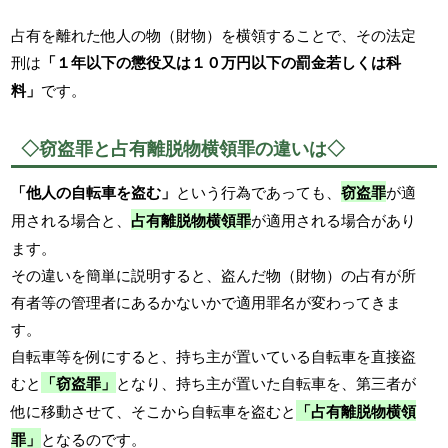
占有を離れた他人の物（財物）を横領することで、その法定
刑は
「１年以下の懲役又は１０万円以下の罰金若しくは科
料」
です。
◇窃盗罪と占有離脱物横領罪の違いは◇
「他人の自転車を盗む」
という行為であっても、
窃盗罪
が適
用される場合と、
占有離脱物横領罪
が適用される場合があり
ます。
その違いを簡単に説明すると、盗んだ物（財物）の占有が所
有者等の管理者にあるかないかで適用罪名が変わってきま
す。
自転車等を例にすると、持ち主が置いている自転車を直接盗
むと
「窃盗罪」
となり、持ち主が置いた自転車を、第三者が
他に移動させて、そこから自転車を盗むと
「占有離脱物横領
罪」
となるのです。