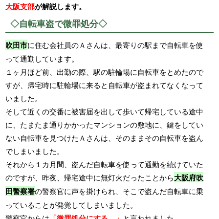
大阪支部
が解説します。
◇自転車盗で微罪処分◇
吹田市
に住む会社員のＡさんは、最寄りの駅まで自転車を使
って通勤しています。
１ヶ月ほど前、出勤の際、駅の駐輪場に自転車をとめたので
すが、帰宅時に駐輪場に来ると自転車が盗まれてなくなって
いました。
そして近くの交番に被害届を出して歩いて帰宅している途中
に、たまたま通りかかったマンションの敷地に、鍵をしてい
ない自転車を見つけたＡさんは、そのままその自転車を盗ん
でしまいました。
それから１カ月間、盗んだ自転車を使って通勤を続けていた
のですが、昨夜、帰宅途中に無灯火だったことから
大阪府吹
田警察署
の警察官に声を掛けられ、そこで盗んだ自転車に乗
っていることが発覚してしまいました。
警察官からは
「微罪処分にする。」
と言われました。