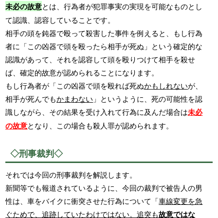
未必の故意
とは、行為者が犯罪事実の実現を可能なものとし
て認識、認容していることです。
相手の頭を鈍器で殴って殺害した事件を例えると、もし行為
者に「この凶器で頭を殴ったら相手が死ぬ」という確定的な
認識があって、それを認容して頭を殴りつけて相手を殺せ
ば、確定的故意が認められることになります。
もし行為者が「この凶器で頭を殴れば死ぬ
かもしれない
が、
相手が死んでも
かまわない
」というように、死の可能性を認
識しながら、その結果を受け入れて行為に及んだ場合は
未必
の故意
となり、この場合も殺人罪が認められます。
◇刑事裁判◇
それでは今回の刑事裁判を解説します。
新聞等でも報道されているように、今回の裁判で被告人の男
性は、車をバイクに衝突させた行為について「
車線変更を急
ぐためで、追跡していたわけではない。追突も
故意ではな