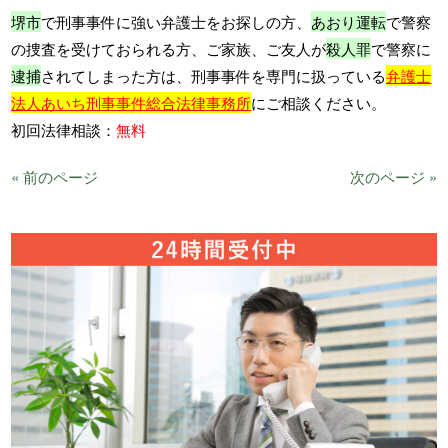
堺市
で刑事事件に強い弁護士をお探しの方、
あおり運転
で警察
の捜査を受けておられる方、ご家族、ご友人が
殺人罪
で警察に
逮捕
されてしまった方は、刑事事件を専門に扱っている
弁護士
法人あいち刑事事件総合法律事務所
にご相談ください。
初回法律相談：
無料
« 前のページ
次のページ »