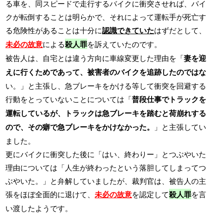
る車を、同スピードで走行するバイクに衝突させれば、バイ
クが転倒することは明らかで、それによって運転手が死亡す
る危険性があることは十分に
認識できていた
はずだとして、
未必の故意
による
殺人罪
を訴えていたのです。
被告人は、自宅とは違う方向に車線変更した理由を「
妻を迎
えに行くためであって、被害者のバイクを追跡したのではな
い。」と主張し、急ブレーキをかける等して衝突を回避する
行動をとっていないことについては「
普段仕事でトラックを
運転しているが、トラックは急ブレーキを踏むと荷崩れする
ので、その癖で急ブレーキをかけなかった。
」と主張してい
ました。
更にバイクに衝突した後に「はい、終わりー」とつぶやいた
理由については「人生が終わったという落胆してしまってつ
ぶやいた。」と弁解していましたが、裁判官は、被告人の主
張をほぼ全面的に退けて、
未必の故意
を認定して
殺人罪
を言
い渡したようです。