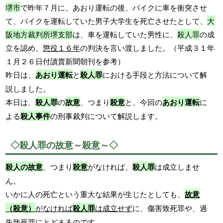
堺市
で昨年７月に、あおり運転の後、バイクに車を衝突させ
て、バイクを運転していた男子大学生を死亡させたとして、
大
阪地方裁判所堺支部
は、車を運転していた男性に、
殺人罪
の成
立を認め、
懲役１６年
の判決を言い渡しました。（平成３１年
１月２６日付讀賣新聞朝刊を参考）
昨日は、
あおり運転
と
殺人罪
における手段と方法について解
説しました。
本日は、
殺人罪
の
故意
、つまり
殺意
と、今回の
あおり運転
に
よる
殺人事件
の刑事裁判について解説します。
◇殺人罪の故意～殺意～◇
殺人の故意
、つまり
殺意
がなければ、
殺人罪
は成立しませ
ん。
いかに人の死亡という重大な結果が生じたとしても、
故意
（殺意）
がなければ
殺人罪
は成立せず
に、傷害致死罪や、過
失致死罪にとどまるのです。