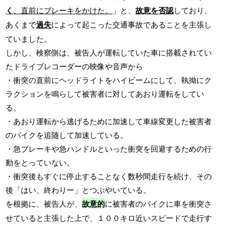
く
、直前にブレーキをかけた。
」と、
故意を否認
しており、
あくまで
過失
によって起こった交通事故であることを主張し
ていました。
しかし、検察側は、被告人が運転していた車に搭載されてい
たドライブレコーダーの映像や音声から
・衝突の直前にヘッドライトをハイビームにして、執拗にク
ラクションを鳴らして被害者に対してあおり運転をしてい
る。
・あおり運転から逃げるために加速して車線変更した被害者
のバイクを追随して加速している。
・急ブレーキや急ハンドルといった衝突を回避するための行
動をとっていない。
・衝突後もすぐに停止することなく数秒間走行を続け、その
後「はい、終わりー」とつぶやいている。
を根拠に、被告人が、
故意的
に被害者のバイクに車を衝突さ
せていると主張した上で、１００キロ近いスピードで走行す