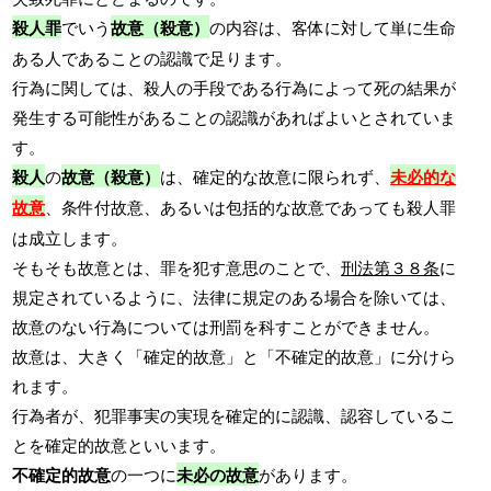
殺人罪
でいう
故意（殺意）
の内容は、客体に対して単に生命
ある人であることの認識で足ります。
行為に関しては、殺人の手段である行為によって死の結果が
発生する可能性があることの認識があればよいとされていま
す。
殺人
の
故意（殺意）
は、確定的な故意に限られず、
未必的な
故意
、条件付故意、あるいは包括的な故意であっても殺人罪
は成立します。
そもそも故意とは、罪を犯す意思のことで、
刑法第３８条
に
規定されているように、法律に規定のある場合を除いては、
故意のない行為については刑罰を科すことができません。
故意は、大きく「確定的故意」と「不確定的故意」に分けら
れます。
行為者が、犯罪事実の実現を確定的に認識、認容しているこ
とを確定的故意といいます。
不確定的故意
の一つに
未必の故意
があります。