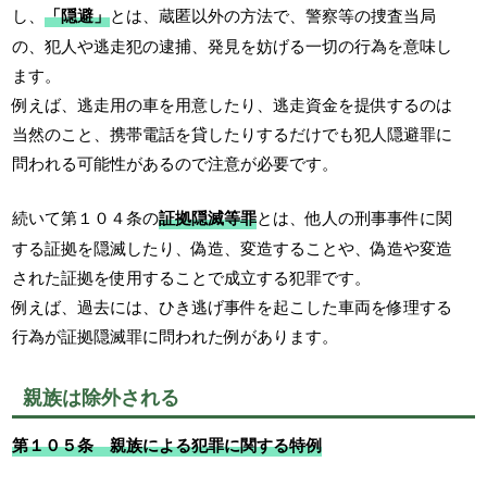
し、
「隠避」
とは、蔵匿以外の方法で、警察等の捜査当局
の、犯人や逃走犯の逮捕、発見を妨げる一切の行為を意味し
ます。
例えば、逃走用の車を用意したり、逃走資金を提供するのは
当然のこと、携帯電話を貸したりするだけでも犯人隠避罪に
問われる可能性があるので注意が必要です。
続いて第１０４条の
証拠隠滅等罪
とは、他人の刑事事件に関
する証拠を隠滅したり、偽造、変造することや、偽造や変造
された証拠を使用することで成立する犯罪です。
例えば、過去には、ひき逃げ事件を起こした車両を修理する
行為が証拠隠滅罪に問われた例があります。
親族は除外される
第１０５条 親族による犯罪に関する特例