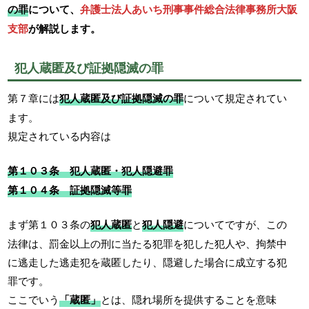
の罪
について、
弁護士法人あいち刑事事件総合法律事務所大阪
支部
が解説します。
犯人蔵匿及び証拠隠滅の罪
第７章には
犯人蔵匿及び証拠隠滅の罪
について規定されてい
ます。
規定されている内容は
第１０３条 犯人蔵匿・犯人隠避罪
第１０４条 証拠隠滅等罪
まず第１０３条の
犯人蔵匿
と
犯人隠避
についてですが、この
法律は、罰金以上の刑に当たる犯罪を犯した犯人や、拘禁中
に逃走した逃走犯を蔵匿したり、隠避した場合に成立する犯
罪です。
ここでいう
「蔵匿」
とは、隠れ場所を提供することを意味