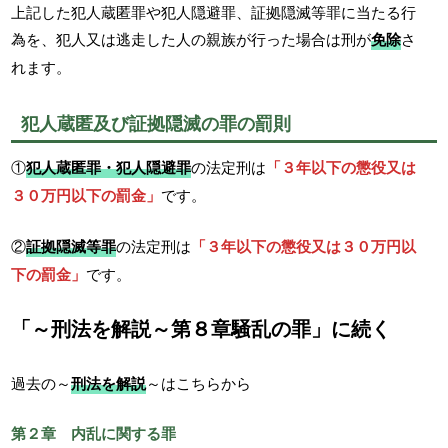
上記した犯人蔵匿罪や犯人隠避罪、証拠隠滅等罪に当たる行
為を、犯人又は逃走した人の親族が行った場合は刑が
免除
さ
れます。
犯人蔵匿及び証拠隠滅の罪の罰則
①
犯人蔵匿罪・犯人隠避罪
の法定刑は
「３年以下の懲役又は
３０万円以下の罰金」
です。
②
証拠隠滅等罪
の法定刑は
「３年以下の懲役又は３０万円以
下の罰金」
です。
「～刑法を解説～第８章騒乱の罪」に続く
過去の～
刑法を解説
～はこちらから
第２章 内乱に関する罪