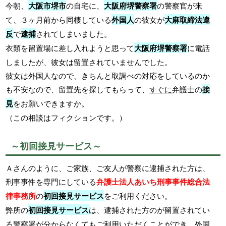
今朝、
大阪市堺市
の自宅に、
大阪府堺警察署
の警察官が来
て、３ヶ月前から同棲している
外国人
の彼女が
大麻取締法違
反
で
逮捕
されてしまいました。
衣類を留置場に差し入れようと思って
大阪府堺警察署
に電話
しましたが、彼女は留置されていませんでした。
彼女は外国人なので、きちんと取調べの対応をしているのか
も不安なので、留置先を探してもらって、
すぐに
弁護士の
接
見
をお願いできますか。
（この相談はフィクションです。）
～初回接見サービス～
Ａさんのように、ご家族、ご友人が警察に逮捕された方は、
刑事事件を専門にしている
弁護士法人あいち刑事事件総合法
律事務所
の
初回接見サービス
をご利用ください。
弊所の
初回接見サービス
は、逮捕された方のが留置されてい
る警察署が分からなくてもご利用いただくことができ、外国