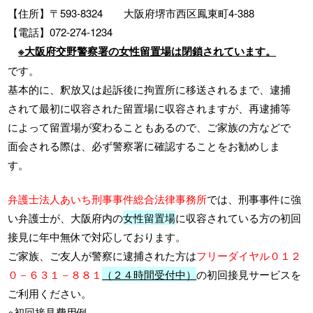
【住所】〒593-8324 大阪府堺市西区鳳東町4-388
【電話】072-274-1234
※大阪府交野警察署の女性留置場は閉鎖されています。
です。
基本的に、釈放又は起訴後に拘置所に移送されるまで、逮捕
されて最初に収容された留置場に収容されますが、再逮捕等
によって留置場が変わることもあるので、ご家族の方などで
面会される際は、必ず警察署に確認することをお勧めしま
す。
弁護士法人あいち刑事事件総合法律事務所
では、刑事事件に強
い弁護士が、大阪府内の
女性留置場
に収容されている方の初回
接見に年中無休で対応しております。
ご家族、ご友人が警察に逮捕された方は
フリーダイヤル０１２
０－６３１－８８１
（２４時間受付中）
の初回接見サービスを
ご利用ください。
※初回接見費用例