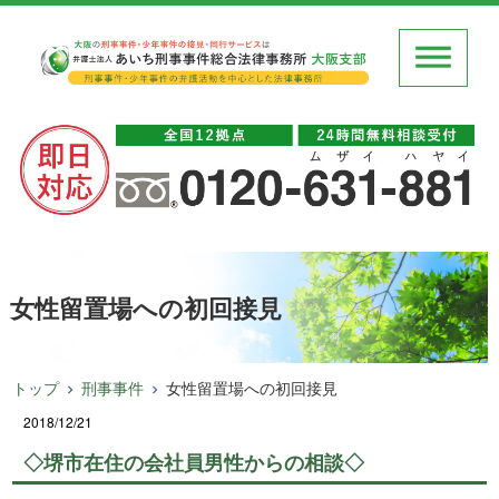
女性留置場への初回接見
トップ
刑事事件
女性留置場への初回接見
2018/12/21
◇堺市在住の会社員男性からの相談◇