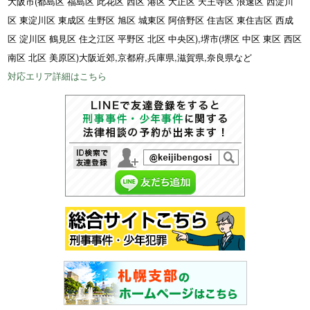
大阪市(都島区 福島区 此花区 西区 港区 大正区 天王寺区 浪速区 西淀川
区 東淀川区 東成区 生野区 旭区 城東区 阿倍野区 住吉区 東住吉区 西成
区 淀川区 鶴見区 住之江区 平野区 北区 中央区),堺市(堺区 中区 東区 西区
南区 北区 美原区)大阪近郊,京都府,兵庫県,滋賀県,奈良県など
対応エリア詳細はこちら