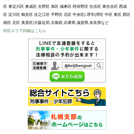
区 東淀川区 東成区 生野区 旭区 城東区 阿倍野区 住吉区 東住吉区 西成
区 淀川区 鶴見区 住之江区 平野区 北区 中央区),堺市(堺区 中区 東区 西区
南区 北区 美原区)大阪近郊,京都府,兵庫県,滋賀県,奈良県など
対応エリア詳細はこちら