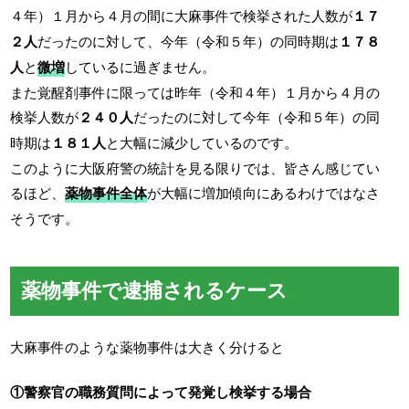
４年）１月から４月の間に大麻事件で検挙された人数が
１７
２人
だったのに対して、今年（令和５年）の同時期は
１７８
人
と
微増
しているに過ぎません。
また覚醒剤事件に限っては昨年（令和４年）１月から４月の
検挙人数が
２４０人
だったのに対して今年（令和５年）の同
時期は
１８１人
と大幅に減少しているのです。
このように大阪府警の統計を見る限りでは、皆さん感じてい
るほど、
薬物事件全体
が大幅に増加傾向にあるわけではなさ
そうです。
薬物事件で逮捕されるケース
大麻事件のような薬物事件は大きく分けると
①警察官の職務質問によって発覚し検挙する場合