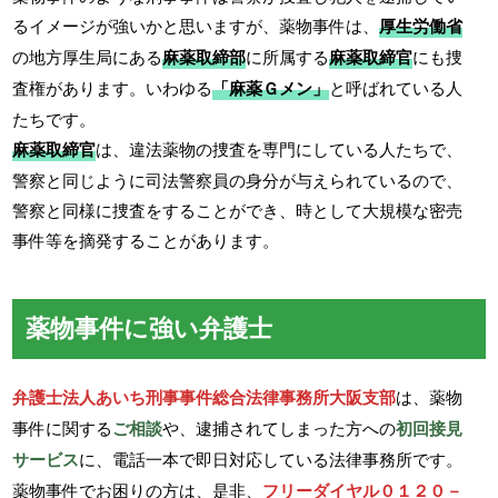
るイメージが強いかと思いますが、薬物事件は、
厚生労働省
の地方厚生局にある
麻薬取締部
に所属する
麻薬取締官
にも捜
査権があります。いわゆる
「麻薬Ｇメン」
と呼ばれている人
たちです。
麻薬取締官
は、違法薬物の捜査を専門にしている人たちで、
警察と同じように司法警察員の身分が与えられているので、
警察と同様に捜査をすることができ、時として大規模な密売
事件等を摘発することがあります。
薬物事件に強い弁護士
弁護士法人あいち刑事事件総合法律事務所大阪支部
は、薬物
事件に関する
ご相談
や、逮捕されてしまった方への
初回接見
サービス
に、電話一本で即日対応している法律事務所です。
薬物事件でお困りの方は、是非、
フリーダイヤル０１２０－