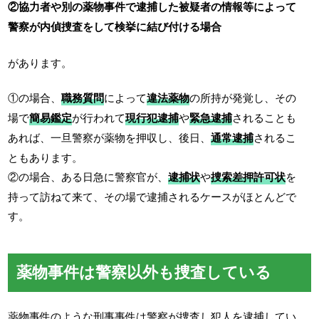
②協力者や別の薬物事件で逮捕した被疑者の情報等によって
警察が内偵捜査をして検挙に結び付ける場合
があります。
①の場合、
職務質問
によって
違法薬物
の所持が発覚し、その
場で
簡易鑑定
が行われて
現行犯逮捕
や
緊急逮捕
されることも
あれば、一旦警察が薬物を押収し、後日、
通常逮捕
されるこ
ともあります。
②の場合、ある日急に警察官が、
逮捕状
や
捜索差押許可状
を
持って訪ねて来て、その場で逮捕されるケースがほとんどで
す。
薬物事件は警察以外も捜査している
薬物事件のような刑事事件は警察が捜査し犯人を逮捕してい