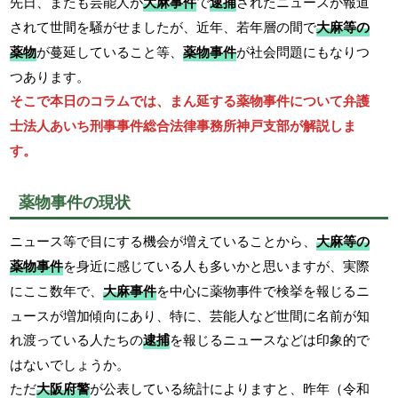
先日、またも芸能人が
大麻事件
で
逮捕
されたニュースが報道
されて世間を騒がせましたが、近年、若年層の間で
大麻等の
薬物
が蔓延していること等、
薬物事件
が社会問題にもなりつ
つあります。
そこで本日のコラムでは、まん延する薬物事件について弁護
士法人あいち刑事事件総合法律事務所神戸支部が解説しま
す。
薬物事件の現状
ニュース等で目にする機会が増えていることから、
大麻等の
薬物事件
を身近に感じている人も多いかと思いますが、実際
にここ数年で、
大麻事件
を中心に薬物事件で検挙を報じるニ
ュースが増加傾向にあり、特に、芸能人など世間に名前が知
れ渡っている人たちの
逮捕
を報じるニュースなどは印象的で
はないでしょうか。
ただ
大阪府警
が公表している統計によりますと、昨年（令和