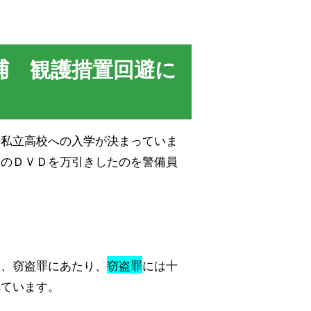
捕 観護措置回避に
、私立高校への入学が決まっていま
当のＤＶＤを万引きしたのを警備員
条、窃盗罪にあたり、
窃盗罪
には十
れています。