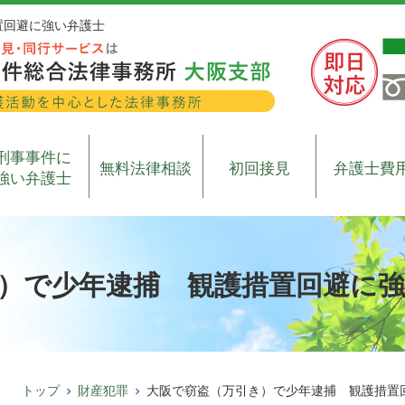
置回避に強い弁護士
刑事事件に
無料法律相談
初回接見
弁護士費
強い弁護士
）で少年逮捕 観護措置回避に
トップ
財産犯罪
大阪で窃盗（万引き）で少年逮捕 観護措置