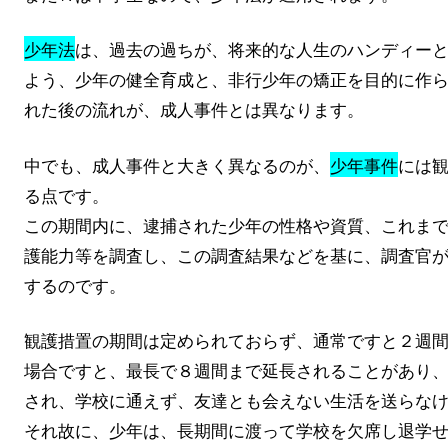
少年法
は、過去の過ちが、将来的な人生のハンディー
よう、少年の健全育成と、非行少年の矯正を目的に作
れた後の流れが、成人事件とは異なります。
中でも、成人事件と大きく異なるのが、
少年事件
には
る点です。
この期間内に、逮捕された少年の性格や資質、これま
護能力等を調査し、この調査結果などを基に、調査官
するのです。
観護措置の期間は定められておらず、通常ですと２週
場合ですと、最長で８週間まで延長されることがあり
され、学校に通えず、友達とも会えない生活を送らな
それ故に、少年は、長期間に渡って学校を欠席し退学