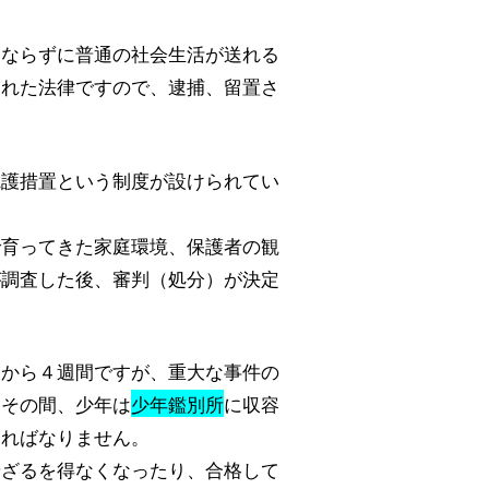
とならずに普通の社会生活が送れる
られた法律ですので、逮捕、留置さ
観護措置という制度が設けられてい
で育ってきた家庭環境、保護者の観
が調査した後、審判（処分）が決定
間から４週間ですが、重大な事件の
、その間、少年は
少年鑑別所
に収容
ければなりません。
せざるを得なくなったり、合格して