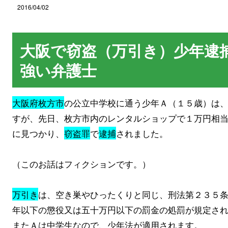
2016/04/02
大阪で窃盗（万引き）少年逮
強い弁護士
大阪府枚方市
の公立中学校に通う少年Ａ（１５歳）は
すが、先日、枚方市内のレンタルショップで１万円相
に見つかり、
窃盗罪
で
逮捕
されました。
（このお話はフィクションです。）
万引き
は、空き巣やひったくりと同じ、刑法第２３５
年以下の懲役又は五十万円以下の罰金の処罰が規定さ
またＡは中学生なので、少年法が適用されます。