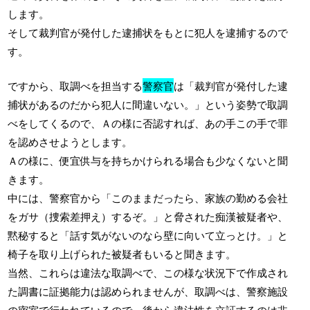
します。
そして裁判官が発付した逮捕状をもとに犯人を逮捕するので
す。
ですから、取調べを担当する
警察官
は「裁判官が発付した逮
捕状があるのだから犯人に間違いない。」という姿勢で取調
べをしてくるので、Ａの様に否認すれば、あの手この手で罪
を認めさせようとします。
Ａの様に、便宜供与を持ちかけられる場合も少なくないと聞
きます。
中には、警察官から「このままだったら、家族の勤める会社
をガサ（捜索差押え）するぞ。」と脅された痴漢被疑者や、
黙秘すると「話す気がないのなら壁に向いて立っとけ。」と
椅子を取り上げられた被疑者もいると聞きます。
当然、これらは違法な取調べで、この様な状況下で作成され
た調書に証拠能力は認められませんが、取調べは、警察施設
の密室で行われているので、後から違法性を立証するのは非