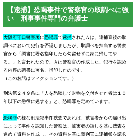
【逮捕】恐喝事件で警察官の取調べに強
い 刑事事件専門の弁護士
大阪府守口警察署
に
恐喝罪
で
逮捕
されたＡは、逮捕直後の取
調べにおいて犯行を否認しましたが、取調べを担当する警察
官から「調書に署名指印したら勾留せずに家に帰してや
る。」と言われたので、Ａは警察官の作成した、犯行を認め
る内容の調書に署名、指印したのです。
（このお話はフィクションです。）
刑法第２４９条に「人を恐喝して財物を交付させた者は１０
年以下の懲役に処する」と、恐喝罪を定めています。
恐喝罪
の様な刑法犯事件捜査であれば、被害者からの届け出
によって事件を認知した警察は、被害者の話しを基に捜査を
進めて資料を作成し、その資料を基に裁判官に逮捕状を請求