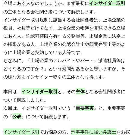
立場にある人なのでしょうか。まず最初に
インサイダー取引
の主体となる会社関係者について解説します。
インサイダー取引規制に該当する会社関係者は、上場企業の
役員、社員等だけでなく、上場企業の帳簿を閲覧できる立場
にある人、許認可権限を有する公務員等、上場企業に法令上
の権限がある人、上場企業の公認会計士や顧問弁護士等のよ
うに上場企業と契約している人等です。
ちなみに、「上場企業のアルバイトやパート、派遣社員等は
どうなるのですか？」という疑問があるかと思いますが、そ
の様な方もインサイダー取引の主体となり得ます。
本日は、
インサイダー取引
と、その
主体
となる会社関係者に
ついて解説しました。
次回は、インサイダー取引でいう『
重要事実
』と、重要事実
の『
公表
』について解説します。
インサイダー取引
でお悩みの方、
刑事事件に強い弁護士
をお探