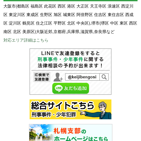
大阪市(都島区 福島区 此花区 西区 港区 大正区 天王寺区 浪速区 西淀川
区 東淀川区 東成区 生野区 旭区 城東区 阿倍野区 住吉区 東住吉区 西成
区 淀川区 鶴見区 住之江区 平野区 北区 中央区),堺市(堺区 中区 東区 西区
南区 北区 美原区)大阪近郊,京都府,兵庫県,滋賀県,奈良県など
対応エリア詳細はこちら