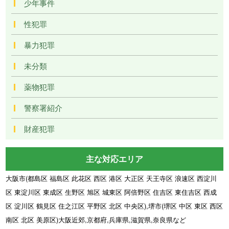
少年事件
性犯罪
暴力犯罪
未分類
薬物犯罪
警察署紹介
財産犯罪
主な対応エリア
大阪市(都島区 福島区 此花区 西区 港区 大正区 天王寺区 浪速区 西淀川
区 東淀川区 東成区 生野区 旭区 城東区 阿倍野区 住吉区 東住吉区 西成
区 淀川区 鶴見区 住之江区 平野区 北区 中央区),堺市(堺区 中区 東区 西区
南区 北区 美原区)大阪近郊,京都府,兵庫県,滋賀県,奈良県など