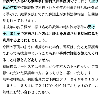
弁護士法人あいち刑事事件総合法律事務所
ではこれまで
振り
込め詐欺
等特殊詐欺で逮捕された少年の刑事弁護活動を数多
く手がけ、結果を残してきた弁護士が無料法律相談、初回接
見を行っております。
未成年のお子様が、振り込め詐欺等の特殊詐欺事件の
受け
子、出し子
で
逮捕された方は弁護士を派遣させる初回接見を
利用するようにしましょう。
今回の事例のように逮捕された場合、警察は、たとえ保護者
であっても捜査中ということもあり
事件の詳細を教えてくれ
ることはほとんどありません。
初回接見サービスでは弁護士が少年本人の下へ向かい、ご依
頼いただいた保護者の方にきっちりとご報告いたします。
無料法律相談、初回接見のご予約はフリーダイヤル０１２０
－６３１－８８１にて２４時間受け付けておりますので、お
気軽にお問い合わせください。