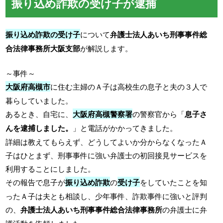
振り込め詐欺の受け子が逮捕
振り込め詐欺の受け子
について
弁護士法人あいち刑事事件総
合法律事務所大阪支部
が解説します。
～事件～
大阪府高槻市
に住む主婦のＡ子は高校生の息子と夫の３人で
暮らしていました。
あるとき、自宅に、
大阪府高槻警察署
の警察官から「
息子さ
んを逮捕しました。
」と電話がかかってきました。
詳細は教えてもらえず、どうしてよいか分からなくなったＡ
子はひとまず、刑事事件に強い弁護士の初回接見サービスを
利用することにしました。
その報告で息子が
振り込め詐欺
の
受け子
をしていたことを知
ったＡ子は夫とも相談し、少年事件、詐欺事件に強いと評判
の、
弁護士法人あいち刑事事件総合法律事務所
の弁護士に弁