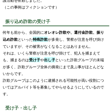
護活動を依頼しました。
（この事例はフィクションです）
振り込め詐欺の受け子
何年も前から、全国的に
オレオレ詐欺や、還付金詐欺、振り
込め詐欺
といった
特殊詐欺
が多発し、警察が注意を呼び掛け
ていますが、その被害がなくなることはありません。
それは、いくら警察が注意を呼び掛けて、犯人を捕まえて
も、捕まるのは
受け子
や
出し子
といった詐欺グループの末端
が多く、詐欺グループ全体の摘発にまで及ぶ事がほとんどな
いからです。
詐欺グループはこのように逮捕される可能性が高い役割につ
いてはアルバイト等を募集してやらせるようにしているので
す。
受け子・出し子