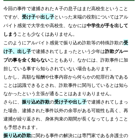
今回の事件で逮捕されたＡ子の息子はまだ高校生ということ
ですが、
受け子
や
出し子
といった末端の役割についてはアル
バイト感覚で大学生や高校生、なかには
中学生が手を出して
しまう
ことも少なくはありません。
このようにアルバイト感覚で振り込め詐欺等の特殊詐欺の
受
け子、出し子
で逮捕されてしまったという少年は
詐欺グルー
プの事を全く知らない
こともあり、なかには、詐欺事件に加
担している事すら知らされていない場合もあります。
しかし、高額な報酬や仕事内容から何らかの犯罪行為である
ことは認識できるとされ、詐欺事件に関与しているとは知ら
なかったという主張が通ることはあまりありません。
さらに、
振り込め詐欺
の
受け子や出し子
で逮捕されてしまっ
た場合、逮捕された事件以外の余罪がある可能性も高く、再
逮捕が繰り返され、身体拘束の期間が長くなってしまうこと
も予想されます。
振り込め詐欺
に関わる事件の解決には専門家である弁護士の