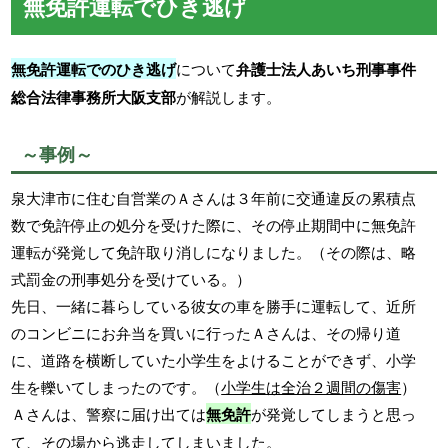
無免許運転でひき逃げ
無免許運転でのひき逃げ
について
弁護士法人あいち刑事事件
総合法律事務所大阪支部
が解説します。
～事例～
泉大津市に住む自営業のＡさんは３年前に交通違反の累積点
数で免許停止の処分を受けた際に、その停止期間中に無免許
運転が発覚して免許取り消しになりました。（その際は、略
式罰金の刑事処分を受けている。）
先日、一緒に暮らしている彼女の車を勝手に運転して、近所
のコンビニにお弁当を買いに行ったＡさんは、その帰り道
に、道路を横断していた小学生をよけることができず、小学
生を轢いてしまったのです。（
小学生は全治２週間の傷害
）
Ａさんは、警察に届け出ては
無免許
が発覚してしまうと思っ
て、その場から逃走してしまいました。