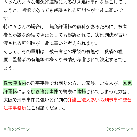
Ａさんのような無免許運転によるひき逃げ事件を起こしてし
まうと、初犯であっても起訴される可能性が非常に高いで
す。
特にＡさんの場合は、無免許運転の前科があるために、被害
者と示談を締結できたとしても起訴されて、実刑判決が言い
渡される可能性が非常に高いと考えられます。
そして、その量刑は、被害者との示談の有無や、反省の程
度、監督者の有無等の様々な事情が考慮されて決定するでし
ょう。
泉大津市内
の刑事事件でお困りの方、ご家族、ご友人が、
無免
許運転
による
ひき逃げ事件
で警察に
逮捕
されてしまった方は、
大阪で刑事事件に強いと評判の
弁護士法人あいち刑事事件総合
法律事務所
にご相談ください。
« 前のページ
次のページ »