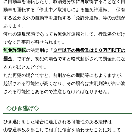
に自動車を運転したり、取消処分後に再取得することなく自
動車を運転する「停止中／取消しによる無免許運転」、保有
する区分以外の自動車を運転する「免許外運転」等の形態が
あります。
何れの違反形態であっても無免許運転として、行政処分だけ
でなく刑事罰が科せられます。
無免許運転
の法定刑は「
３年以下の懲役又は５０万円以下の
罰金
」ですが、初犯の場合ですと略式起訴されて罰金刑にな
る方がほとんどです。
ただ再犯の場合ですと、前刑からの期間等にもよりますが、
起訴される可能性が高くなり、その場合は実刑判決が言い渡
される可能性もあるので注意しなければなりません。
◇ひき逃げ◇
ひき逃げをした場合に適用される可能性のある法律は
①交通事故を起こして相手に傷害を負わせたことに対して