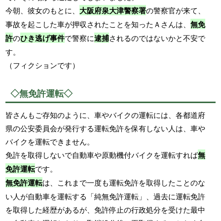
今朝、彼女のもとに、
大阪府泉大津警察署
の警察官が来て、
事故を起こした車が押収されたことを知ったＡさんは、
無免
許
の
ひき逃げ事件
で警察に
逮捕
されるのではないかと不安で
す。
（フィクションです）
◇無免許運転◇
皆さんもご存知のように、車やバイクの運転には、各都道府
県の公安委員会が発行する運転免許を保有しない人は、車や
バイクを運転できません。
免許を取得しないで自動車や原動機付バイクを運転すれば
無
免許運転
です。
無免許運転
は、これまで一度も運転免許を取得したことのな
い人が自動車を運転する「純無免許運転」、過去に運転免許
を取得した経歴があるが、免許停止の行政処分を受けた最中