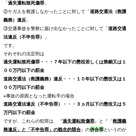
「
過失運転致死傷罪
」
②ケガ人を救護しなかったことに対して「
道路交通法（救護
義務）違反
」
③交通事故を警察に届け出なかったことに対して「
道路交通
法違反（不申告罪）
」
です。
それぞれの法定刑は
過失運転致死傷罪・・・７年以下の懲役若しくは禁錮又は１
００万円以下の罰金
道路交通法（救護義務）違反・・・１０年以下の懲役又は１
００万円以下の罰金
※事故の原因となった運転手の場合
道路交通法違反（不申告罪）・・・３ヵ月以下の懲役又は５
万円以下の罰金
ですが、これらの犯罪は、『
過失運転致傷罪
』と『「
救護義
務違反」と「不申告罪」の観念的競合
』の
併合罪
というのが