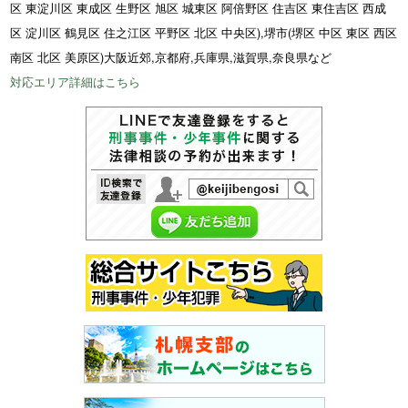
区 東淀川区 東成区 生野区 旭区 城東区 阿倍野区 住吉区 東住吉区 西成
区 淀川区 鶴見区 住之江区 平野区 北区 中央区),堺市(堺区 中区 東区 西区
南区 北区 美原区)大阪近郊,京都府,兵庫県,滋賀県,奈良県など
対応エリア詳細はこちら