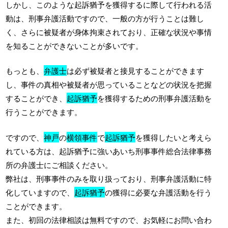
しかし、このような起訴猶予を獲得するに際して行われる活
動は、刑事弁護活動ですので、一般の方が行うことは難し
く、さらに被疑者が身体拘束されており、正確な状況や事情
を知ることができないことが多いです。
もっとも、
弁護士
は必ず被疑者と接見することができます
し、事件の真相や被疑者が思っていることなどの状況を把握
することができ、
起訴猶予
を獲得するための刑事弁護活動を
行うことができます。
ですので、
神戸
の
横領事件
で
起訴猶予
を獲得したいと考えら
れている方は、起訴猶予に強いあいち刑事事件総合法律事務
所の弁護士にご相談ください。
弊社は、刑事事件のみを取り扱っており、刑事弁護活動に特
化していますので、
起訴猶予
の獲得に必要な弁護活動を行う
ことができます。
また、初回の法律相談は無料ですので、お気軽にお問い合わ