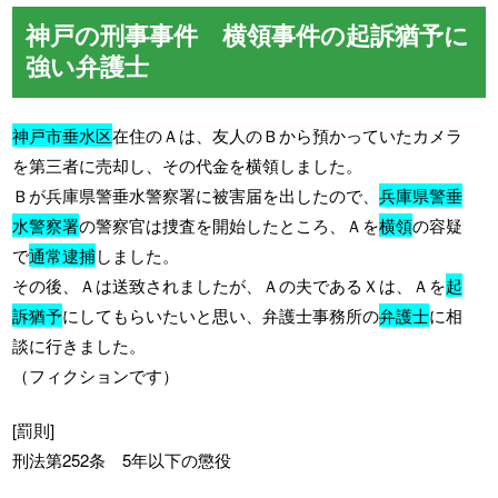
神戸の刑事事件 横領事件の起訴猶予に
強い弁護士
神戸市垂水区
在住のＡは、友人のＢから預かっていたカメラ
を第三者に売却し、その代金を横領しました。
Ｂが兵庫県警垂水警察署に被害届を出したので、
兵庫県警垂
水警察署
の警察官は捜査を開始したところ、Ａを
横領
の容疑
で
通常逮捕
しました。
その後、Ａは送致されましたが、Ａの夫であるＸは、Ａを
起
訴猶予
にしてもらいたいと思い、弁護士事務所の
弁護士
に相
談に行きました。
（フィクションです）
[罰則]
刑法第252条 5年以下の懲役