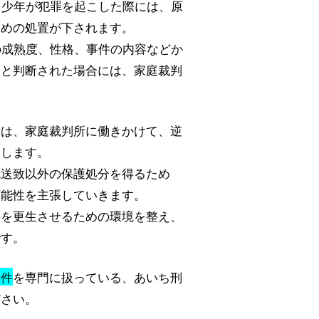
、少年が犯罪を起こした際には、原
ための処置が下されます。
の成熟度、性格、事件の内容などか
当と判断された場合には、家庭裁判
士は、家庭裁判所に働きかけて、逆
たします。
院送致以外の保護処分を得るため
可能性を主張していきます。
年を更生させるための環境を整え、
です。
事件
を専門に扱っている、あいち刑
ださい。