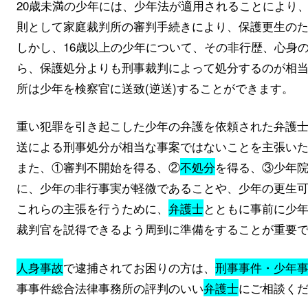
20歳未満の少年には、少年法が適用されることにより
則として家庭裁判所の審判手続きにより、保護更生の
しかし、16歳以上の少年について、その非行歴、心身
ら、保護処分よりも刑事裁判によって処分するのが相
所は少年を検察官に送致(逆送)することができます。
重い犯罪を引き起こした少年の弁護を依頼された弁護
送による刑事処分が相当な事案ではないことを主張い
また、①審判不開始を得る、②
不処分
を得る、③少年
に、少年の非行事実が軽微であることや、少年の更生
これらの主張を行うために、
弁護士
とともに事前に少
裁判官を説得できるよう周到に準備をすることが重要
人身事故
で逮捕されてお困りの方は、
刑事事件・少年
事事件総合法律事務所の評判のいい
弁護士
にご相談く