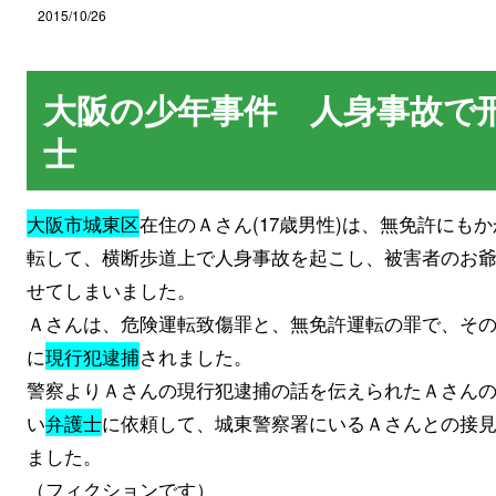
2015/10/26
大阪の少年事件 人身事故で
士
大阪市城東区
在住のＡさん(17歳男性)は、無免許にも
転して、横断歩道上で人身事故を起こし、被害者のお爺
せてしまいました。
Ａさんは、危険運転致傷罪と、無免許運転の罪で、そ
に
現行犯逮捕
されました。
警察よりＡさんの現行犯逮捕の話を伝えられたＡさん
い
弁護士
に依頼して、城東警察署にいるＡさんとの接見
ました。
（フィクションです）