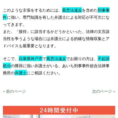
このような主張をするためには、
風営法違反
を含めた
刑事事
件
に強い、専門知識を有した弁護士による対応が不可欠にな
ってきます。
また、「接待」に該当するかどうかといった、法律の文言該
当性を争うような場合には弁護士による的確な情報収集とア
ドバイスも最重要となります。
そこで、
兵庫県神戸市
で
風営法違反
でお困りの方は、
不起訴
処分
の獲得に強い弁護士がいる、あいち刑事事件総合法律事
務所の
弁護士
にご相談ください。
« 前のページ
次のページ »