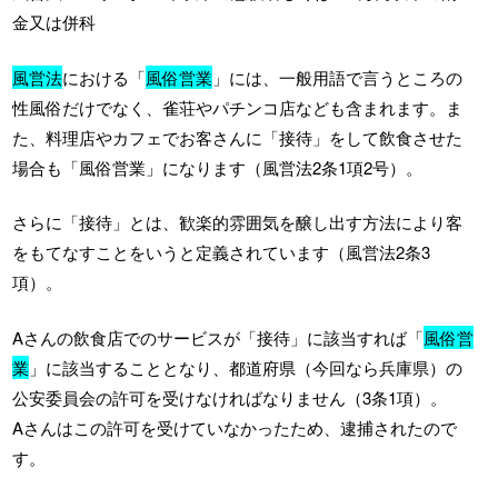
金又は併科
風営法
における「
風俗営業
」には、一般用語で言うところの
性風俗だけでなく、雀荘やパチンコ店なども含まれます。ま
た、料理店やカフェでお客さんに「接待」をして飲食させた
場合も「風俗営業」になります（風営法2条1項2号）。
さらに「接待」とは、歓楽的雰囲気を醸し出す方法により客
をもてなすことをいうと定義されています（風営法2条3
項）。
Aさんの飲食店でのサービスが「接待」に該当すれば「
風俗営
業
」に該当することとなり、都道府県（今回なら兵庫県）の
公安委員会の許可を受けなければなりません（3条1項）。
Aさんはこの許可を受けていなかったため、逮捕されたので
す。