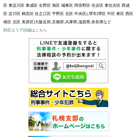
区 東淀川区 東成区 生野区 旭区 城東区 阿倍野区 住吉区 東住吉区 西成
区 淀川区 鶴見区 住之江区 平野区 北区 中央区),堺市(堺区 中区 東区 西区
南区 北区 美原区)大阪近郊,京都府,兵庫県,滋賀県,奈良県など
対応エリア詳細はこちら