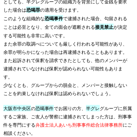
としても、半グレグループの組織力を背景にして金銭を要求
した場合は
恐喝罪
の適用を受けます。
このような組織的な
恐喝事件
で逮捕された場合、勾留される
ことは必至となり、全ての面会が遮断される
接見禁止
が決定
する可能性も非常に高いです。
また余罪の取調べについても厳しく行われる可能性があり、
余罪が明らかになった場合は再逮捕されることもあります。
また起訴されて保釈を請求できたとしても、他のメンバーが
逮捕されていなければ保釈が認められない可能性もありま
す。
少なくとも、グループからの脱会と、メンバーと接触しない
ことを約束しなければ保釈は認められないでしょう。
大阪市中央区
の
恐喝事件
でお困りの方、
半グレ
グループに所属
するご家族、ご友人が警察に逮捕されてしまった方は、刑事事
件を専門にする
弁護士法人あいち刑事事件総合法律事務所
にご
相談ください。