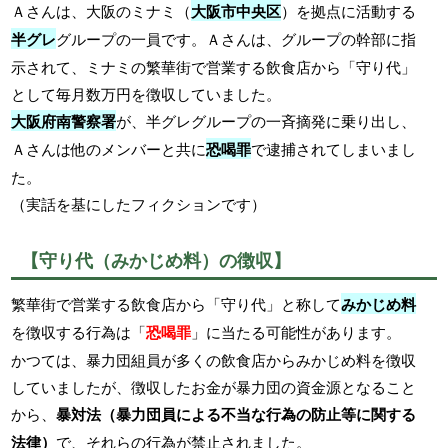
Ａさんは、大阪のミナミ（
大阪市中央区
）を拠点に活動する
半グレ
グループの一員です。Ａさんは、グループの幹部に指
示されて、ミナミの繁華街で営業する飲食店から「守り代」
として毎月数万円を徴収していました。
大阪府南警察署
が、半グレグループの一斉摘発に乗り出し、
Ａさんは他のメンバーと共に
恐喝罪
で逮捕されてしまいまし
た。
（実話を基にしたフィクションです）
【守り代（みかじめ料）の徴収】
繁華街で営業する飲食店から「守り代」と称して
みかじめ料
を徴収する行為は「
恐喝罪
」に当たる可能性があります。
かつては、暴力団組員が多くの飲食店からみかじめ料を徴収
していましたが、徴収したお金が暴力団の資金源となること
から、
暴対法（暴力団員による不当な行為の防止等に関する
法律）
で、それらの行為が禁止されました。