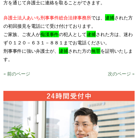
方を通じて弁護士に連絡を取ることができます。
弁護士法人あいち刑事事件総合法律事務所
では、
逮捕
された方
の初回接見を電話にて受け付けております。
ご家族、ご友人が
痴漢事件
の犯人として
逮捕
された方は、迷わ
ず０１２０－６３１－８８１までお電話ください。
刑事事件に強い弁護士が、
逮捕
された方の
無罪
を証明いたしま
す。
« 前のページ
次のページ »