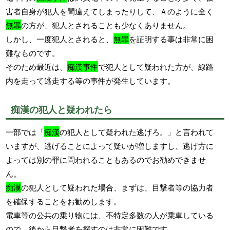
害者自身が犯人を間違えてしまったりして、Ａのように全く
無罪
の方が、犯人とされることも少なくありません。
しかし、一度犯人とされると、
無罪
を証明する事は非常に困
難なものです。
そのため最近は、
痴漢事件
で犯人として疑われた方が、線路
内を走って逃走する等の事件が発生しています。
痴漢の犯人と疑われたら
一部では「
痴漢
の犯人として疑われた逃げろ。」と言われて
いますが、逃げることによって疑いが増しますし、逃げ方に
よっては別の罪に問われることもあるのでお勧めできませ
ん。
痴漢
の犯人として疑われた場合、まずは、目撃者等の協力者
を確保することをお勧めします。
電車等の公共の乗り物には、不特定多数の人が乗車している
ので、後から目撃者を探すのは非常に困難です。