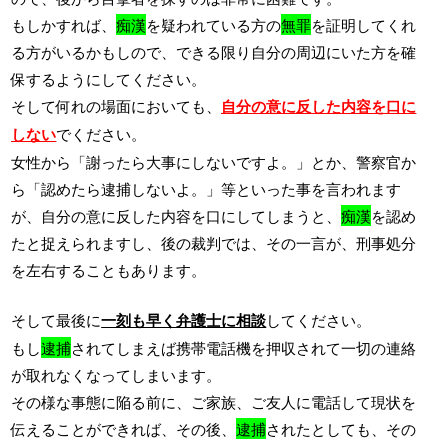
もしかすれば、
痴漢
を疑われている方の
無罪
を証明してくれ
る方がいるかもしので、できる限り自分の周辺にいた方を確
保するようにしてください。
そして何れの場面においても、
自分の意に反した内容を口に
しない
でください。
女性から「謝ったら大事にしないですよ。」とか、警察官か
ら「認めたら逮捕しないよ。」等といった事を言われます
が、自分の意に反した内容を口にしてしまうと、
痴漢
を認め
たと捉えられますし、後の裁判では、その一言が、刑事処分
を左右することもあります。
そして最後に
一刻も早く弁護士に相談
してください。
もし
逮捕
されてしまえば携帯電話機を押収されて一切の連絡
が取れなくなってしまいます。
その様な事態に陥る前に、ご家族、ご友人に電話して現状を
伝えることができれば、その後、
逮捕
されたとしても、その