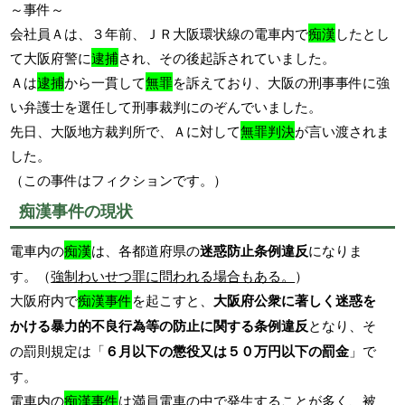
～事件～
会社員Ａは、３年前、ＪＲ大阪環状線の電車内で
痴漢
したとし
て大阪府警に
逮捕
され、その後起訴されていました。
Ａは
逮捕
から一貫して
無罪
を訴えており、大阪の刑事事件に強
い弁護士を選任して刑事裁判にのぞんでいました。
先日、大阪地方裁判所で、Ａに対して
無罪判決
が言い渡されま
した。
（この事件はフィクションです。）
痴漢事件の現状
電車内の
痴漢
は、各都道府県の
迷惑防止条例違反
になりま
す。（
強制わいせつ罪に問われる場合もある。
）
大阪府内で
痴漢事件
を起こすと、
大阪府公衆に著しく迷惑を
かける暴力的不良行為等の防止に関する条例違反
となり、そ
の罰則規定は「
６月以下の懲役又は５０万円以下の罰金
」で
す。
電車内の
痴漢事件
は満員電車の中で発生することが多く、被