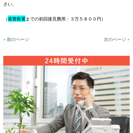
さい。
（
港警察署
までの初回接見費用：３万５８００円）
« 前のページ
次のページ »