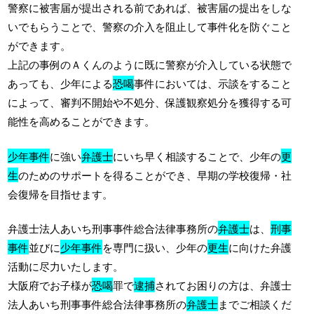
警察に被害届が提出される前であれば、被害届の提出をしな
いでもらうことで、警察の介入を阻止して事件化を防ぐこと
ができます。
上記の事例のＡくんのように既に警察が介入している状態で
あっても、少年による
恐喝
事件においては、示談をすること
によって、審判不開始や不処分、保護観察処分を獲得する可
能性を高めることができます。
少年事件
に強い
弁護士
にいち早く相談することで、少年の
更
生
のためのサポートを得ることができ、早期の学校復帰・社
会復帰を目指せます。
弁護士法人あいち刑事事件総合法律事務所の
弁護士
は、
刑事
事件
並びに
少年事件
を専門に扱い、少年の
更生
に向けた弁護
活動に尽力いたします。
大阪府でお子様が
恐喝
罪で
逮捕
されてお困りの方は、弁護士
法人あいち刑事事件総合法律事務所の
弁護士
までご相談くだ