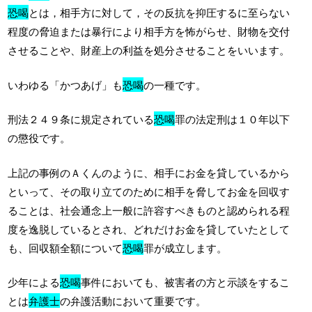
恐喝
とは，相手方に対して，その反抗を抑圧するに至らない
程度の脅迫または暴行により相手方を怖がらせ、財物を交付
させることや、財産上の利益を処分させることをいいます。
いわゆる「かつあげ」も
恐喝
の一種です。
刑法２４９条に規定されている
恐喝
罪の法定刑は１０年以下
の懲役です。
上記の事例のＡくんのように、相手にお金を貸しているから
といって、その取り立てのために相手を脅してお金を回収す
ることは、社会通念上一般に許容すべきものと認められる程
度を逸脱しているとされ、どれだけお金を貸していたとして
も、回収額全額について
恐喝
罪が成立します。
少年による
恐喝
事件においても、被害者の方と示談をするこ
とは
弁護士
の弁護活動において重要です。