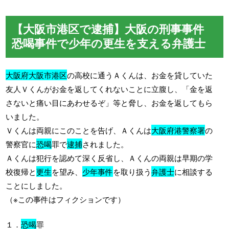
【大阪市港区で逮捕】大阪の刑事事件
恐喝事件で少年の更生を支える弁護士
大阪府大阪市港区
の高校に通うＡくんは、お金を貸していた
友人Ｖくんがお金を返してくれないことに立腹し、「金を返
さないと痛い目にあわせるぞ」等と脅し、お金を返してもら
いました。
Ｖくんは両親にこのことを告げ、Ａくんは
大阪府港警察署
の
警察官に
恐喝
罪で
逮捕
されました。
Ａくんは犯行を認めて深く反省し、Ａくんの両親は早期の学
校復帰と
更生
を望み、
少年事件
を取り扱う
弁護士
に相談する
ことにしました。
（※この事件はフィクションです）
１．
恐喝
罪