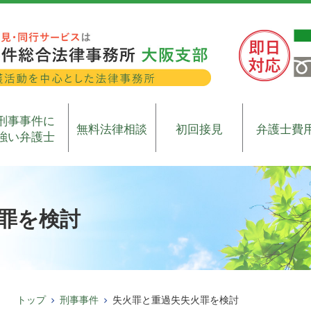
刑事事件に
無料法律相談
初回接見
弁護士費
強い弁護士
罪を検討
トップ
刑事事件
失火罪と重過失失火罪を検討