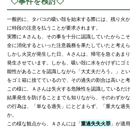
◇事件を検討◇
一般的に、タバコの吸い殻を始末する際には、残り火
に特段の注意を払うことが要求されます。
実際にＡさんも、その事を十分に認識していたからこ
全に消化するといった注意義務を果たしていたと考え
しかし火災が発生した日、Ａさんは、帰宅を急ぐあま
発生させています。しかも、吸い殻に水をかけずにゴ
能性があることを認識しながら「大丈夫だろう。」と
をゴミ箱に捨てているので、その過失の割合は高いと
この様に、Ａさんは失火する危険性を認識しているだ
結果発生を防げることまでも知りながら、そのわずか
の行為は、「単なる過失」にとどまらず、「重大な過
か。
この様な観点から、Ａさんには「
」が適
重過失失火罪