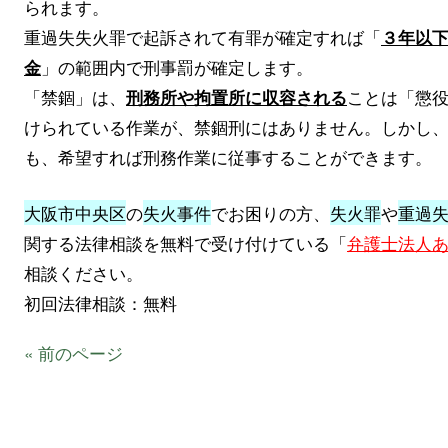
られます。
重過失失火罪で起訴されて有罪が確定すれば「
３年以
」の範囲内で刑事罰が確定します。
金
「禁錮」は、
ことは「懲
刑務所や拘置所に収容される
けられている作業が、禁錮刑にはありません。しかし
も、希望すれば刑務作業に従事することができます。
大阪市中央区
の
失火事件
でお困りの方、
失火罪
や
重過
関する法律相談を無料で受け付けている「
弁護士法人
相談ください。
初回法律相談：無料
« 前のページ