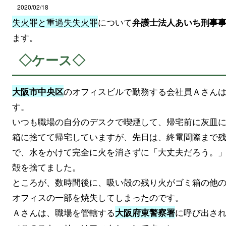
2020/02/18
失火罪と重過失失火罪
について
弁護士法人あいち刑事
ます。
◇ケース◇
のオフィスビルで勤務する会社員Ａさん
大阪市中央区
す。
いつも職場の自分のデスクで喫煙して、帰宅前に灰皿
箱に捨てて帰宅していますが、先日は、終電間際まで
で、水をかけて完全に火を消さずに「大丈夫だろう。
殻を捨てました。
ところが、数時間後に、吸い殻の残り火がゴミ箱の他
オフィスの一部を焼失してしまったのです。
Ａさんは、職場を管轄する
に呼び出さ
大阪府東警察署