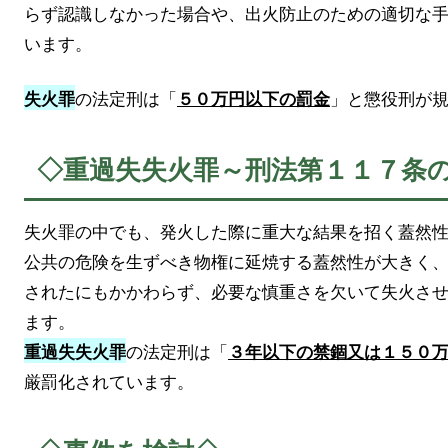
らず認識しなかった場合や、出火防止のための適切な
います。
の法定刑は「
」と懲役刑が
失火罪
５０万円以下の罰金
◇重過失失火罪～刑法第１１７条
失火罪の中でも、発火した際に重大な結果を招く蓋然
公共の危険を生ずべき物権に延焼する蓋然性が大きく
されたにもかかわらず、必要な慎重さを欠いて失火さ
ます。
の法定刑は「
重過失失火罪
３年以下の禁錮又は１５０
厳罰化されています。