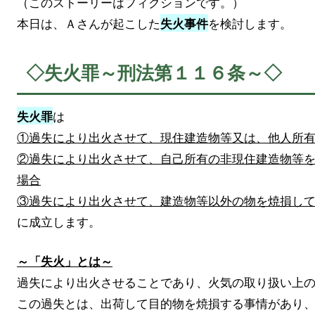
（このストーリーはフィクションです。）
本日は、Ａさんが起こした
を検討します。
失火事件
◇失火罪～刑法第１１６条～◇
は
失火罪
①過失により出火させて、現住建造物等又は、他人所
②過失により出火させて、自己所有の非現住建造物等
場合
③過失により出火させて、建造物等以外の物を焼損し
に成立します。
～「失火」とは～
過失により出火させることであり、火気の取り扱い上
この過失とは、出荷して目的物を焼損する事情があり