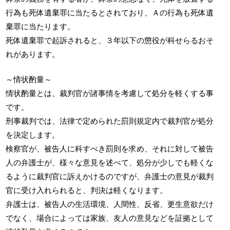
行為も死体遺棄罪に当たるとされており、Ａの行為も死体遺
棄罪に当たります。
死体遺棄罪で起訴されると、３年以下の懲役が科せらるおそ
れがあります。
～情状酌量～
情状酌量とは、裁判官が諸事情を考慮して処分を軽くする事
です。
刑事裁判では、法律で定められた罰則規定内で裁判官が処分
を決定します。
検察官が、被告人に科すべき罰則を求め、それに対して被告
人の弁護士が、様々な意見を述べて、処分が少しでも軽くな
るように裁判官に訴えかけるのですが、弁護士の意見が裁判
官に受け入れられると、判決は軽くなります。
弁護士は、被告人の生活環境、人間性、反省、更生意欲だけ
でなく、場合によっては家族、友人の意見などを証拠として