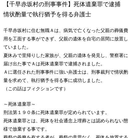
【千早赤坂村の刑事事件】死体遺棄罪で逮捕
情状酌量で執行猶予を得る弁護士
千早赤坂村に住む無職Ａは、病気で亡くなった父親の葬儀費
用を工面する事ができず、父親の遺体を自宅の居間に放置し
ていました。
夏休みで里帰りした家族が、父親の遺体を発見し、警察署に
届け出た事でＡは死体遺棄罪で逮捕されました。
Ａに選任された刑事事件に強い弁護士は、刑事裁判で情状酌
量を求めて、執行猶予を得る事に成功しました。
（この話はフィクションです）
～死体遺棄罪～
刑法第１９０条に死体遺棄罪が定められています。
死体遺棄罪とは、死体を社会通念上埋葬とは認められない態
様で放棄する事です。
葬祭の義務を有する者が、葬祭の意思なく、死体を放置する