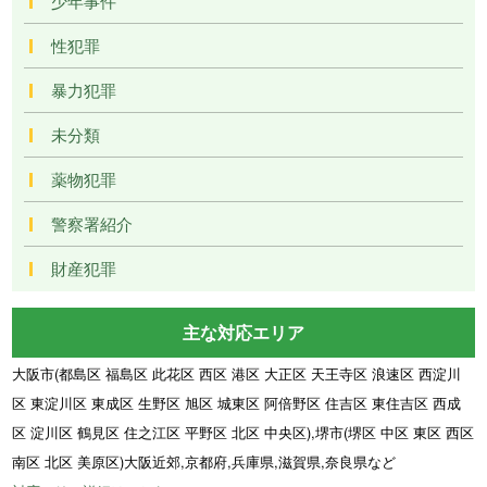
少年事件
性犯罪
暴力犯罪
未分類
薬物犯罪
警察署紹介
財産犯罪
主な対応エリア
大阪市(都島区 福島区 此花区 西区 港区 大正区 天王寺区 浪速区 西淀川
区 東淀川区 東成区 生野区 旭区 城東区 阿倍野区 住吉区 東住吉区 西成
区 淀川区 鶴見区 住之江区 平野区 北区 中央区),堺市(堺区 中区 東区 西区
南区 北区 美原区)大阪近郊,京都府,兵庫県,滋賀県,奈良県など