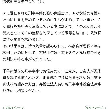
情状酌量を求めるのです。
Ａに選任された刑事事件に強い弁護士は、Ａが父親の介護を
理由に仕事を辞めているために生活が困窮していた事や、Ａ
が犯行を悔い深く反省している事に加えて、Ａの兄が身元引
受人となってＡの監督を約束している事等を理由に、裁判官
に情状酌量を求めました。
その結果Ａは、情状酌量が認められて、検察官が懲役２年を
求刑したのに対して、懲役１年執行猶予３年と執行猶予付き
の判決を得る事ができました。
千早赤阪村の刑事事件でお悩みの方、ご家族、ご友人が死体
遺棄罪で逮捕された方、刑事裁判で情状酌量を求め執行猶予
判決をお望みの方は、弁護士法人あいち刑事事件総合法律事
務所にご相談ください。
« 前のページ
次のページ »