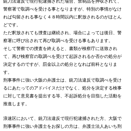
銃刀法違反で現行犯逮捕された場合、禁制品を押収されて、
警察署で取調べを受ける事となりますが、特別の事情がなけ
れば勾留される事なく４８時間以内に釈放されるのがほとん
どです。
ただ釈放されても捜査は継続され、場合によっては後日、警
察署に呼び出されて再び取調べを受ける事もあります。
そして警察での捜査を終えると、書類が検察庁に送致され
て、再び検察官の取調べを受けて起訴されるか否かの処分が
決定するのですが、罰金以上の処分となれば前科となりま
す。
刑事事件に強い大阪の弁護士は、銃刀法違反で取調べを受け
るにあたってのアドバイスだけでなく、処分を決定する検事
に対して意見書を提出する等、不起訴処分を目指した活動を
推進します。
浪速区において、銃刀法違反で現行犯逮捕された方、大阪で
刑事事件に強い弁護士をお探しの方は、弁護士法人あいち刑