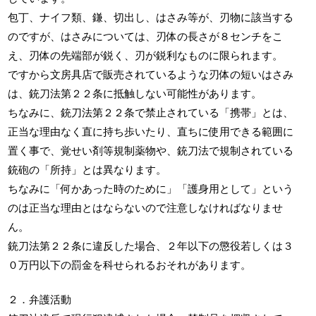
包丁、ナイフ類、鎌、切出し、はさみ等が、刃物に該当する
のですが、はさみについては、刃体の長さが８センチをこ
え、刃体の先端部が鋭く、刃が鋭利なものに限られます。
ですから文房具店で販売されているような刃体の短いはさみ
は、銃刀法第２２条に抵触しない可能性があります。
ちなみに、銃刀法第２２条で禁止されている「携帯」とは、
正当な理由なく直に持ち歩いたり、直ちに使用できる範囲に
置く事で、覚せい剤等規制薬物や、銃刀法で規制されている
銃砲の「所持」とは異なります。
ちなみに「何かあった時のために」「護身用として」という
のは正当な理由とはならないので注意しなければなりませ
ん。
銃刀法第２２条に違反した場合、２年以下の懲役若しくは３
０万円以下の罰金を科せられるおそれがあります。
２．弁護活動