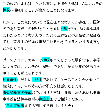
この規定によれば、ただし書による場合の他は、Aはカルテの
押収
を拒絶することが出来ることになります。
しかし、この点については現在様々な考え方が存在し、医師
等であり業務上の秘密をことを盾に
押収
を拒むのは職権乱用
にあたるという考え方や、たとえ医師などの業務者が被疑者
でも、業務上の秘密は重視されるべきであるという考え方な
どがあります。
以上のように、カルテが
押収
されてしまった場合でも、事案
によっては、カルテが「秘密」であり、証拠収集の違法性を
争うことも考えられます。
刑事事件
に詳しい
弁護士
であれば、ケースごとに合わせたご
相談により、依頼者の方の不安を軽減いたします。
虚偽診断書等作成
罪でお困りの方は、弁護士法人あいち刑事
事件総合法律事務所の
弁護士
までご相談ください。
（
黒山警察署
までの初回接見費用：４万円）