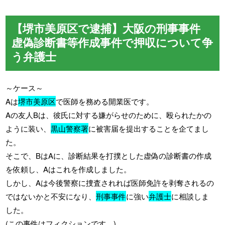
【堺市美原区で逮捕】大阪の刑事事件
虚偽診断書等作成事件で押収について争
う弁護士
～ケース～
Aは
堺市美原区
で医師を務める開業医です。
Aの友人Bは、彼氏に対する嫌がらせのために、殴られたかの
ように装い、
黒山警察署
に被害届を提出することを企てまし
た。
そこで、BはAに、診断結果を打撲とした虚偽の診断書の作成
を依頼し、Aはこれを作成しました。
しかし、Aは今後警察に捜査されれば医師免許を剥奪されるの
ではないかと不安になり、
刑事事件
に強い
弁護士
に相談しま
した。
(この事件はフィクションです。)