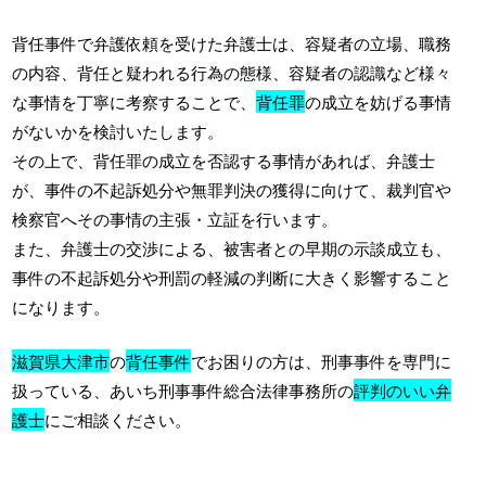
背任事件で弁護依頼を受けた弁護士は、容疑者の立場、職務
の内容、背任と疑われる行為の態様、容疑者の認識など様々
な事情を丁寧に考察することで、
背任罪
の成立を妨げる事情
がないかを検討いたします。
その上で、背任罪の成立を否認する事情があれば、弁護士
が、事件の不起訴処分や無罪判決の獲得に向けて、裁判官や
検察官へその事情の主張・立証を行います。
また、弁護士の交渉による、被害者との早期の示談成立も、
事件の不起訴処分や刑罰の軽減の判断に大きく影響すること
になります。
滋賀県大津市
の
背任事件
でお困りの方は、刑事事件を専門に
扱っている、あいち刑事事件総合法律事務所の
評判のいい弁
護士
にご相談ください。