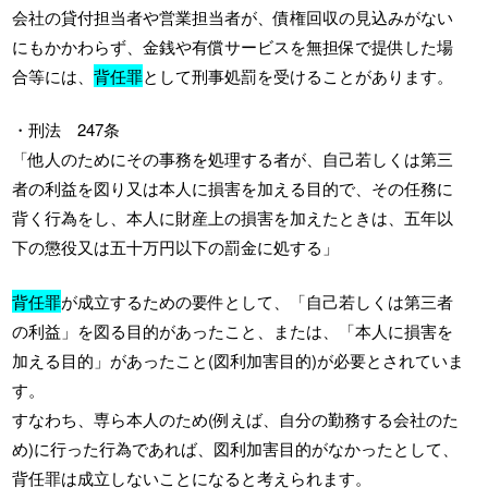
会社の貸付担当者や営業担当者が、債権回収の見込みがない
にもかかわらず、金銭や有償サービスを無担保で提供した場
合等には、
背任罪
として刑事処罰を受けることがあります。
・刑法 247条
「他人のためにその事務を処理する者が、自己若しくは第三
者の利益を図り又は本人に損害を加える目的で、その任務に
背く行為をし、本人に財産上の損害を加えたときは、五年以
下の懲役又は五十万円以下の罰金に処する」
背任罪
が成立するための要件として、「自己若しくは第三者
の利益」を図る目的があったこと、または、「本人に損害を
加える目的」があったこと(図利加害目的)が必要とされていま
す。
すなわち、専ら本人のため(例えば、自分の勤務する会社のた
め)に行った行為であれば、図利加害目的がなかったとして、
背任罪は成立しないことになると考えられます。