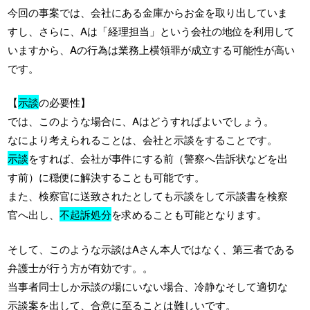
今回の事案では、会社にある金庫からお金を取り出していま
すし、さらに、Aは「経理担当」という会社の地位を利用して
いますから、Aの行為は業務上横領罪が成立する可能性が高い
です。
【
示談
の必要性】
では、このような場合に、Aはどうすればよいでしょう。
なにより考えられることは、会社と示談をすることです。
示談
をすれば、会社が事件にする前（警察へ告訴状などを出
す前）に穏便に解決することも可能です。
また、検察官に送致されたとしても示談をして示談書を検察
官へ出し、
不起訴処分
を求めることも可能となります。
そして、このような示談はAさん本人ではなく、第三者である
弁護士が行う方が有効です。。
当事者同士しか示談の場にいない場合、冷静なそして適切な
示談案を出して、合意に至ることは難しいです。