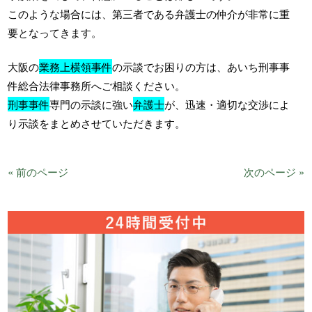
このような場合には、第三者である弁護士の仲介が非常に重
要となってきます。
大阪の
業務上横領事件
の示談でお困りの方は、あいち刑事事
件総合法律事務所へご相談ください。
刑事事件
専門の示談に強い
弁護士
が、迅速・適切な交渉によ
り示談をまとめさせていただきます。
« 前のページ
次のページ »