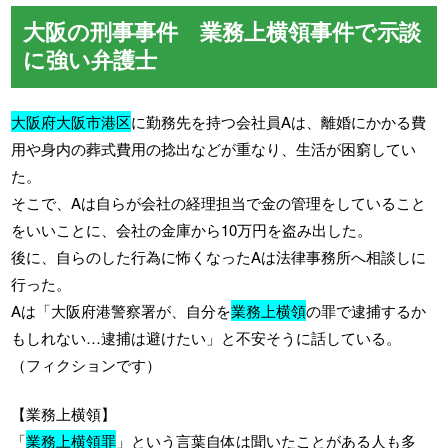
大阪の刑事事件 業務上横領事件で示談
に強い弁護士
大阪府大阪市港区
に勤務先を持つ会社員Aは、離婚にかかる費
用や身内の葬式費用の捻出などが重なり、生活が困窮してい
た。
そこで、Aは自らが会社の経理担当で金の管理をしていること
をいいことに、会社の金庫から10万円を盗み出した。
後に、自らのした行為に怖くなったAは法律事務所へ相談しに
行った。
Aは「大阪府港警察署が、自分を
業務上横領
の罪で逮捕するか
もしれない…逮捕は避けたい」と不安そうに話している。
（フィクションです）
【業務上横領】
「
業務上横領罪
」という言葉自体は聞いたことがある人も多