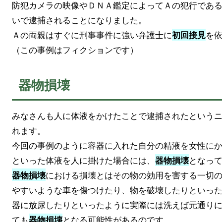
防犯カメラの映像やＤＮＡ鑑定によってＡの犯行であ
いで逮捕されることになりました。
Ａの両親はすぐに刑事事件に強い弁護士に
を
初回接見
（この事例はフィクションです）
器物損壊
みなさんも人に体液をかけたことで逮捕されたという
れます。
今回の事例のように容器に入れた自分の精液を女性に
といった体液を人に掛けた場合には、
となっ
器物損壊
における損壊とはその物の効用を害する一切
器物損壊
やすいような車を傷つけたり、物を破壊したりといっ
器に放尿したりといったように実際には洗えば元通り
ても
となる可能性があるのです。
器物損壊