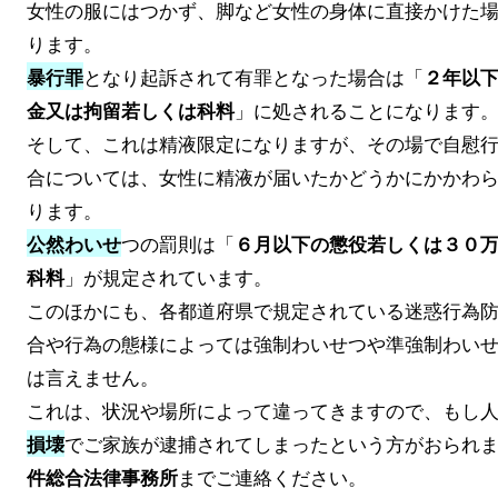
女性の服にはつかず、脚など女性の身体に直接かけた
ります。
となり起訴されて有罪となった場合は「
暴行罪
２年以
」に処されることになります
金又は拘留若しくは科料
そして、これは精液限定になりますが、その場で自慰
合については、女性に精液が届いたかどうかにかかわ
ります。
つの罰則は「
公然わいせ
６月以下の懲役若しくは３０
」が規定されています。
科料
このほかにも、各都道府県で規定されている迷惑行為
合や行為の態様によっては強制わいせつや準強制わい
は言えません。
これは、状況や場所によって違ってきますので、もし
でご家族が逮捕されてしまったという方がおられ
損壊
までご連絡ください。
件総合法律事務所