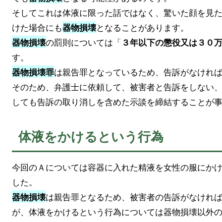
そしてこれは体液に限った話ではなく、驚いた顔を見
けた場合にも
となることがあります。
器物損壊
の罰則については「
器物損壊
３年以下の懲役又は３０
す。
は親告罪となっているため、告訴がなけれ
器物損壊罪
そのため、弁護士に依頼して、被害者と告訴をしない
しても告訴の取り消しを含めた示談を締結することが
体液をかけるという行為
今回のＡについては容器に入れた精液を女性の服にか
した。
は親告罪となるため、被害者の告訴がなけれ
器物損壊
が、体液をかけるという行為については器物損壊以外