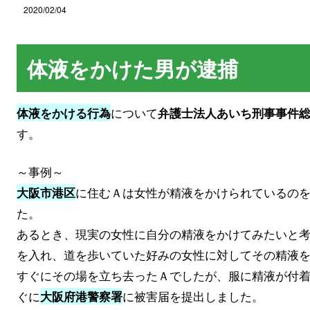
2020/02/04
体液をかけた男が逮捕
について
体液をかける行為
弁護士法人あいち刑事事件
す。
～事例～
に住むＡは女性が精液をかけられているの
大阪市港区
た。
あるとき、現実の女性に自分の精液をかけてみたいと
を入れ、道を歩いていた好みの女性に対してその精液
すぐにその場を立ち去ったＡでしたが、服に精液が付
ぐに
に被害届を提出しました。
大阪府港警察署