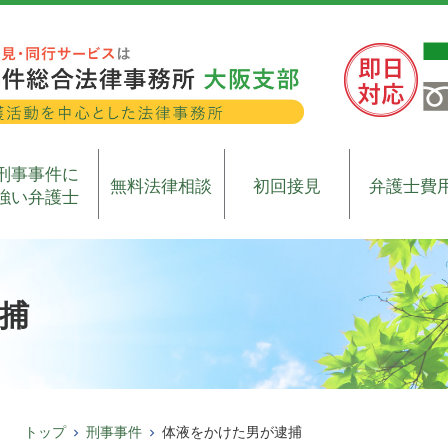
刑事事件に
無料法律相談
初回接見
弁護士費
強い弁護士
捕
トップ
刑事事件
体液をかけた男が逮捕