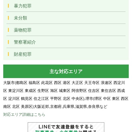
暴力犯罪
未分類
薬物犯罪
警察署紹介
財産犯罪
主な対応エリア
大阪市(都島区 福島区 此花区 西区 港区 大正区 天王寺区 浪速区 西淀川
区 東淀川区 東成区 生野区 旭区 城東区 阿倍野区 住吉区 東住吉区 西成
区 淀川区 鶴見区 住之江区 平野区 北区 中央区),堺市(堺区 中区 東区 西区
南区 北区 美原区)大阪近郊,京都府,兵庫県,滋賀県,奈良県など
対応エリア詳細はこちら