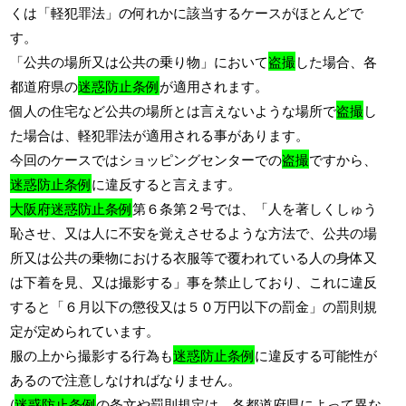
くは「軽犯罪法」の何れかに該当するケースがほとんどで
す。
「公共の場所又は公共の乗り物」において
盗撮
した場合、各
都道府県の
迷惑防止条例
が
適用されます。
個人の住宅など公共の場所とは言えないような場所で
盗撮
し
た場合は、軽犯罪法が適用される事があります。
今回のケースではショッピングセンターでの
盗撮
ですから、
迷惑防止条例
に違反すると言えます。
大阪府
迷惑防止条例
第６条第２号では、「人を著しくしゅう
恥させ、又は人に不安を覚えさせるような方法で、公共の場
所又は公共の乗物における衣服等で覆われている人の身体又
は下着を見、又は撮影する」事を禁止しており、これに違反
すると「６月以下の懲役又は５０万円以下の罰金」の罰則規
定が定められています。
服の上から撮影する行為も
迷惑防止条例
に違反する可能性が
あるので注意しなければなりません。
(
迷惑防止条例
の条文や罰則規定は、各都道府県によって異な