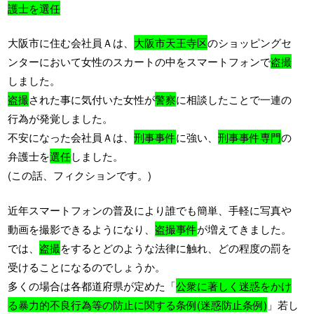
護士を選任
大阪市に住む会社員Ａは、
大阪市天王寺区
のショッピングセ
ンターにおいて女性のスカートの中をスマートフォンで
盗撮
しました。
盗撮
された事に気付いた女性が
警察
に相談したことで一連の
行為が発覚しました。
不安になった会社員Ａは、
刑事事件
に強い、
刑事事件専門
の
弁護士を
選任
しました。
(この話、フィクションです。)
近年スマートフォンの普及により誰でも簡単、手軽に写真や
動画を撮影できるようになり、
盗撮事件
が増えてきました。
では、
盗撮
をするとどのような法律に触れ、どの程度の罰を
受けることになるのでしょうか。
多くの場合は各都道府県が定めた「
公衆に著しく迷惑をかけ
る暴力的不良行為等の防止に関する条例(迷惑防止条例)
」若し