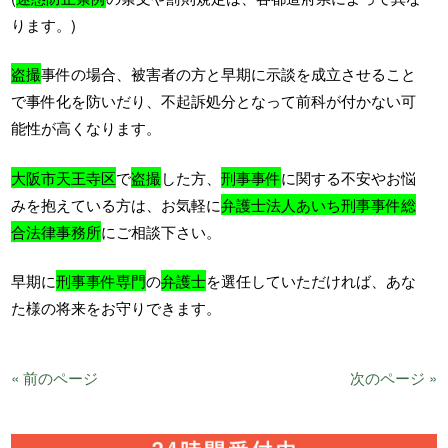
ります。)
盗撮
事件の場合、被害者の方と早期に示談を成立させること
で事件化を防いだり、不起訴処分となって前科が付かない可
能性が高くなります。
大阪市天王寺区
で
盗撮
した方、
刑事事件
に関する不安やお悩
みを抱えている方は、お気軽に
弁護士法人あいち刑事事件総
合法律事務所
にご相談下さい。
早期に
刑事事件専門
の
弁護士
を選任していただければ、あな
た様の将来をお守りできます。
« 前のページ
次のページ »