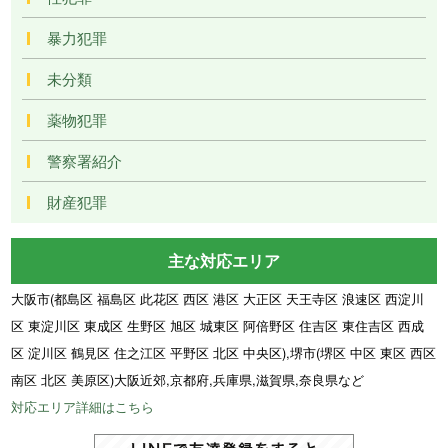
暴力犯罪
未分類
薬物犯罪
警察署紹介
財産犯罪
主な対応エリア
大阪市(都島区 福島区 此花区 西区 港区 大正区 天王寺区 浪速区 西淀川
区 東淀川区 東成区 生野区 旭区 城東区 阿倍野区 住吉区 東住吉区 西成
区 淀川区 鶴見区 住之江区 平野区 北区 中央区),堺市(堺区 中区 東区 西区
南区 北区 美原区)大阪近郊,京都府,兵庫県,滋賀県,奈良県など
対応エリア詳細はこちら