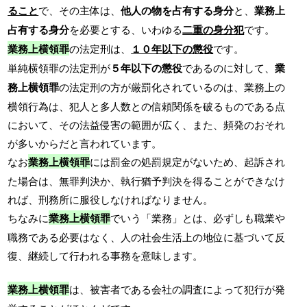
ること
で、その主体は、
他人の物を占有する身分
と、
業務上
占有する身分
を必要とする、いわゆる
二重の身分犯
です。
業務上横領罪
の法定刑は、
１０年以下の懲役
です。
単純横領罪の法定刑が
５年以下の懲役
であるのに対して、
業
務上横領罪
の法定刑の方が厳罰化されているのは、業務上の
横領行為は、犯人と多人数との信頼関係を破るものである点
において、その法益侵害の範囲が広く、また、頻発のおそれ
が多いからだと言われています。
なお
業務上横領罪
には罰金の処罰規定がないため、起訴され
た場合は、無罪判決か、執行猶予判決を得ることができなけ
れば、刑務所に服役しなければなりません。
ちなみに
業務上横領罪
でいう「業務」とは、必ずしも職業や
職務である必要はなく、人の社会生活上の地位に基づいて反
復、継続して行われる事務を意味します。
業務上横領罪
は、被害者である会社の調査によって犯行が発