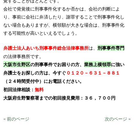
覚することがほとんどです。
会社で発覚後に刑事事件化するか否かは、会社の判断によ
り、事前に会社に弁済したり、謝罪することで刑事事件化し
ない場合もありますが、横領額が大きな場合は、刑事事件化
する可能性が高いといえるでしょう。
弁護士法人あいち刑事事件総合法律事務所
は、
刑事事件専門
の法律事務所です。
大阪市生野区
の刑事事件でお困りの方、
業務上横領罪
に強い
弁護士をお探しの方は、今すぐ
０１２０－６３１－８８１
（２４時間受付中）にお電話ください。
初回法律相談：
無料
大阪府生野警察署までの初回接見費用：３６，７００円
« 前のページ
次のページ »