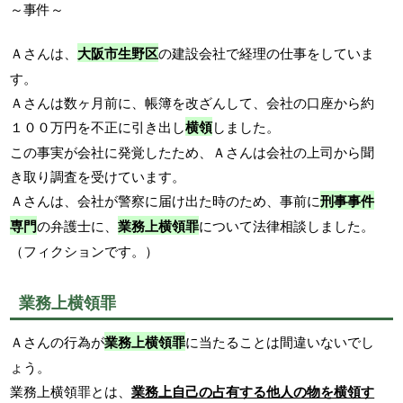
～事件～
Ａさんは、
大阪市生野区
の建設会社で経理の仕事をしていま
す。
Ａさんは数ヶ月前に、帳簿を改ざんして、会社の口座から約
１００万円を不正に引き出し
横領
しました。
この事実が会社に発覚したため、Ａさんは会社の上司から聞
き取り調査を受けています。
Ａさんは、会社が警察に届け出た時のため、事前に
刑事事件
専門
の弁護士に、
業務上横領罪
について法律相談しました。
（フィクションです。）
業務上横領罪
Ａさんの行為が
業務上横領罪
に当たることは間違いないでし
ょう。
業務上横領罪とは、
業務上自己の占有する他人の物を横領す