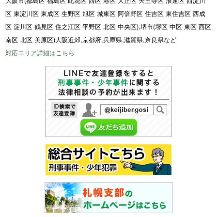
大阪市(都島区 福島区 此花区 西区 港区 大正区 天王寺区 浪速区 西淀川
区 東淀川区 東成区 生野区 旭区 城東区 阿倍野区 住吉区 東住吉区 西成
区 淀川区 鶴見区 住之江区 平野区 北区 中央区),堺市(堺区 中区 東区 西区
南区 北区 美原区)大阪近郊,京都府,兵庫県,滋賀県,奈良県など
対応エリア詳細はこちら