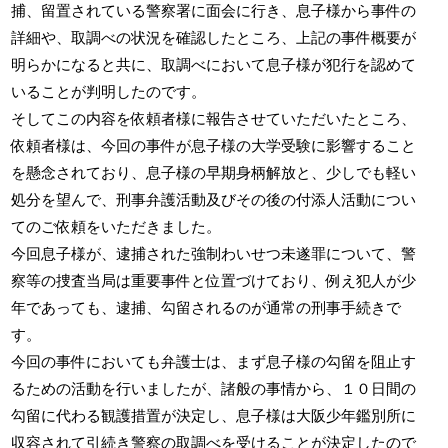
捕、留置されている警察署に面会に行き、息子様から事件の
詳細や、取調べの状況を確認したところ、上記の事件概要が
明らかになると共に、取調べにおいて息子様が犯行を認めて
いることが判明したのです。
そしてこの内容を依頼者様に報告させていただいたところ、
依頼者様は、今回の事件が息子様の大学受験に影響すること
を懸念されており、息子様の早期身柄解放と、少しでも軽い
処分を望んで、刑事弁護活動及びその後の付添人活動につい
てのご依頼をいただきました。
今回息子様が、逮捕された強制わいせつ未遂罪について、警
察等の捜査当局は重要事件と位置づけており、例え犯人が少
年であっても、逮捕、勾留されるのが通常の刑事手続きで
す。
今回の事件においても弁護士は、まず息子様の勾留を阻止す
るための活動を行いましたが、諸般の事情から、１０日間の
勾留に代わる観護措置が決定し、息子様は大阪少年鑑別所に
収容されて引続き警察の取調べを受けることが決定したので