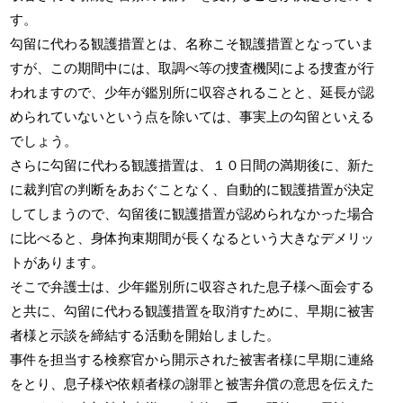
す。
勾留に代わる観護措置とは、名称こそ観護措置となっていま
すが、この期間中には、取調べ等の捜査機関による捜査が行
われますので、少年が鑑別所に収容されることと、延長が認
められていないという点を除いては、事実上の勾留といえる
でしょう。
さらに勾留に代わる観護措置は、１０日間の満期後に、新た
に裁判官の判断をあおぐことなく、自動的に観護措置が決定
してしまうので、勾留後に観護措置が認められなかった場合
に比べると、身体拘束期間が長くなるという大きなデメリッ
トがあります。
そこで弁護士は、少年鑑別所に収容された息子様へ面会する
と共に、勾留に代わる観護措置を取消すために、早期に被害
者様と示談を締結する活動を開始しました。
事件を担当する検察官から開示された被害者様に早期に連絡
をとり、息子様や依頼者様の謝罪と被害弁償の意思を伝えた