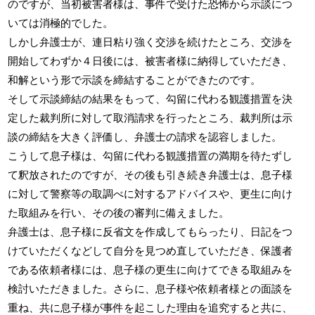
のですが、当初被害者様は、事件で受けた恐怖から示談につ
いては消極的でした。
しかし弁護士が、連日粘り強く交渉を続けたところ、交渉を
開始してわずか４日後には、被害者様に納得していただき、
和解という形で示談を締結することができたのです。
そして示談締結の結果をもって、勾留に代わる観護措置を決
定した裁判所に対して取消請求を行ったところ、裁判所は示
談の締結を大きく評価し、弁護士の請求を認容しました。
こうして息子様は、勾留に代わる観護措置の満期を待たずし
て釈放されたのですが、その後も引き続き弁護士は、息子様
に対して警察等の取調べに対するアドバイスや、更生に向け
た取組みを行い、その後の審判に備えました。
弁護士は、息子様に反省文を作成してもらったり、日記をつ
けていただくなどして自分を見つめ直していただき、保護者
である依頼者様には、息子様の更生に向けてできる取組みを
検討いただきました。さらに、息子様や依頼者様との面談を
重ね、共に息子様が事件を起こした理由を追究すると共に、