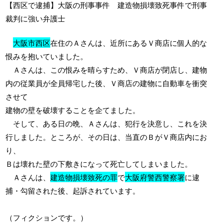
【西区で逮捕】大阪の刑事事件 建造物損壊致死事件で刑事
裁判に強い弁護士
大阪市西区
在住のＡさんは、近所にあるＶ商店に個人的な
恨みを抱いていました。
Ａさんは、この恨みを晴らすため、Ｖ商店が閉店し、建物
内の従業員が全員帰宅した後、Ｖ商店の建物に自動車を衝突
させて
建物の壁を破壊することを企てました。
そして、ある日の晩、Ａさんは、犯行を決意し、これを決
行しました。ところが、その日は、当直のＢがＶ商店内にお
り、
Ｂは壊れた壁の下敷きになって死亡してしまいました。
Ａさんは、
建造物損壊致死の罪
で
大阪府警西警察署
に逮
捕・勾留された後、起訴されています。
（フィクションです。）