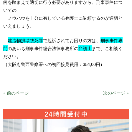
例を踏まえて適切に行う必要がありますから、刑事事件につ
いての
ノウハウを十分に有している弁護士に依頼するのが適切と
いえましょう。
建造物損壊致死罪
で起訴されてお困りの方は、
刑事事件専
門
のあいち刑事事件総合法律事務所の
弁護士
まで、ご相談く
ださい。
（大阪府警西警察署への初回接見費用：354,00円）
« 前のページ
次のページ »