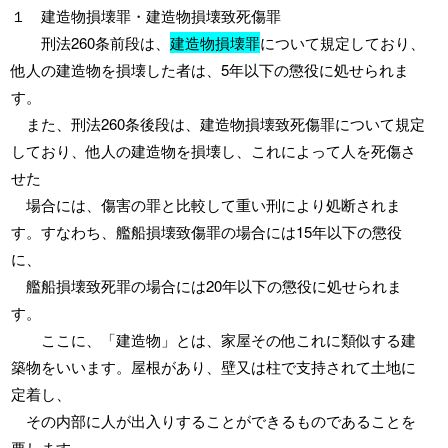
１ 建造物損壊罪・建造物損壊致死傷罪
刑法260条前段は、
建造物損壊罪
について規定しており、
他人の建造物を損壊した者は、5年以下の懲役に処せられま
す。
また、刑法260条後段は、建造物損壊致死傷罪について規定
しており、他人の建造物を損壊し、これによって人を死傷さ
せた
場合には、傷害の罪と比較して重い刑により処断されま
す。すなわち、艦船損壊致傷罪の場合には15年以下の懲役
に、
艦船損壊致死罪の場合には20年以下の懲役に処せられま
す。
ここに、「建造物」とは、家屋その他これに類似する建
築物をいいます。屋根があり、壁又は柱で支持されて土地に
定着し、
その内部に人が出入りすることができるものであることを
要します。