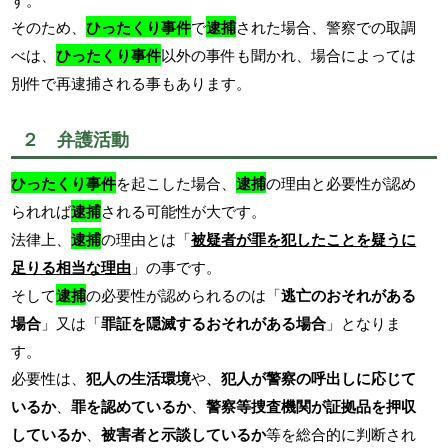
そのため、
ひったくり事件
で
逮捕
された場合、警察での取調
べは、
ひったくり事件
以外の事件も聞かれ、場合によっては
別件で再逮捕される事もあります。
２ 弁護活動
ひったくり事件
を起こした場合、
逮捕
の理由と必要性が認め
られれば
逮捕
される可能性が大です。
法律上、
逮捕
の理由とは「
被疑者が罪を犯したことを疑うに
足りる相当な理由
」の事です。
そして
逮捕
の必要性が認められるのは「
逃亡のおそれがある
場合
」又は「
罪証を隠滅するおそれがある場合
」となりま
す。
必要性は、
犯人の生活環境
や、
犯人が警察の呼出しに応じて
いるか
、
罪を認めているか
、
警察等捜査機関が証拠品を押収
しているか
、
被害者と示談しているか
等を総合的に判断され