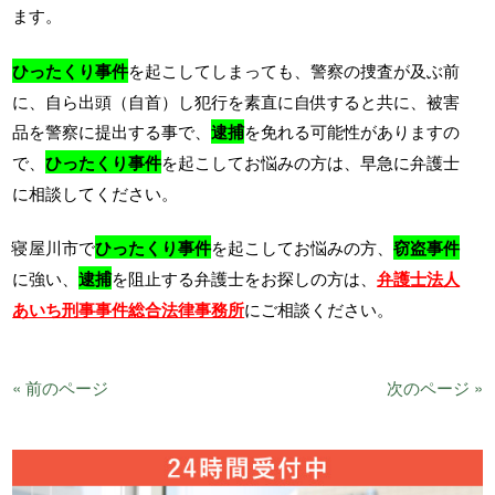
ます。
ひったくり事件
を起こしてしまっても、警察の捜査が及ぶ前
に、自ら出頭（自首）し犯行を素直に自供すると共に、被害
品を警察に提出する事で、
逮捕
を免れる可能性がありますの
で、
ひったくり事件
を起こしてお悩みの方は、早急に弁護士
に相談してください。
寝屋川市で
ひったくり事件
を起こしてお悩みの方、
窃盗事件
に強い、
逮捕
を阻止する弁護士をお探しの方は、
弁護士法人
あいち刑事事件総合法律事務所
にご相談ください。
« 前のページ
次のページ »