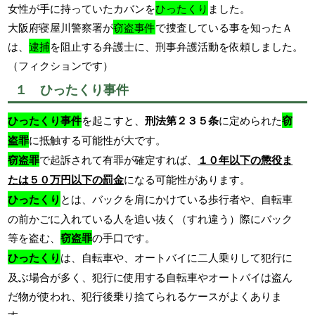
女性が手に持っていたカバンを
ひったくり
ました。
大阪府寝屋川警察署が
窃盗事件
で捜査している事を知ったＡ
は、
逮捕
を阻止する弁護士に、刑事弁護活動を依頼しました。
（フィクションです）
１ ひったくり事件
ひったくり事件
を起こすと、
刑法第２３５条
に定められた
窃
盗罪
に抵触する可能性が大です。
窃盗罪
で起訴されて有罪が確定すれば、
１０年以下の懲役ま
たは５０万円以下の罰金
になる可能性があります。
ひったくり
とは、バックを肩にかけている歩行者や、自転車
の前かごに入れている人を追い抜く（すれ違う）際にバック
等を盗む、
窃盗罪
の手口です。
ひったくり
は、自転車や、オートバイに二人乗りして犯行に
及ぶ場合が多く、犯行に使用する自転車やオートバイは盗ん
だ物が使われ、犯行後乗り捨てられるケースがよくありま
す。