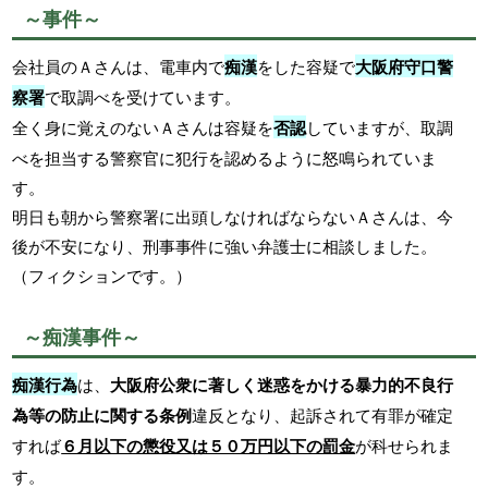
～事件～
会社員のＡさんは、電車内で
痴漢
をした容疑で
大阪府守口警
察署
で取調べを受けています。
全く身に覚えのないＡさんは容疑を
否認
していますが、取調
べを担当する警察官に犯行を認めるように怒鳴られていま
す。
明日も朝から警察署に出頭しなければならないＡさんは、今
後が不安になり、刑事事件に強い弁護士に相談しました。
（フィクションです。）
～痴漢事件～
痴漢行為
は、
大阪府公衆に著しく迷惑をかける暴力的不良行
為等の防止に関する条例
違反となり、起訴されて有罪が確定
すれば
６月以下の懲役又は５０万円以下の罰金
が科せられま
す。