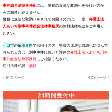
事件総合法律事務所
には、警察の違法な取調べを受けた方か
らの相談が絶えません。
警察に違法な取調べをされてお困りの方は、一度、
弁護士法
人あいち刑事事件総合法律事務所
の無料法律相談をご利用く
ださい。
守口市
の
痴漢事件
でお困りの方、警察の違法な取調べに悩んで
おられる方は、刑事事件に強いと評判の
弁護士法人あいち刑事
事件総合法律事務所
にご相談ください。
初回法律相談：
無料
« 前のページ
次のページ »