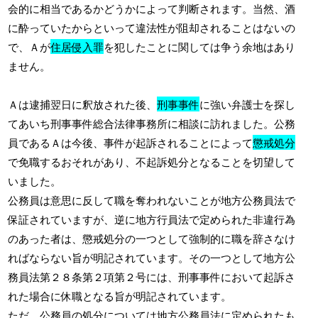
会的に相当であるかどうかによって判断されます。当然、酒
に酔っていたからといって違法性が阻却されることはないの
で、Ａが
住居侵入罪
を犯したことに関しては争う余地はあり
ません。
Ａは逮捕翌日に釈放された後、
刑事事件
に強い弁護士を探し
てあいち刑事事件総合法律事務所に相談に訪れました。公務
員であるＡは今後、事件が起訴されることによって
懲戒処分
で免職するおそれがあり、不起訴処分となることを切望して
いました。
公務員は意思に反して職を奪われないことが地方公務員法で
保証されていますが、逆に地方行員法で定められた非違行為
のあった者は、懲戒処分の一つとして強制的に職を辞さなけ
ればならない旨が明記されています。その一つとして地方公
務員法第２８条第２項第２号には、刑事事件において起訴さ
れた場合に休職となる旨が明記されています。
ただ、公務員の処分については地方公務員法に定められたも