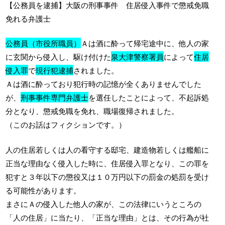
【公務員を逮捕】大阪の刑事事件 住居侵入事件で懲戒免職
免れる弁護士
公務員（市役所職員）
Ａは酒に酔って帰宅途中に、他人の家
に玄関から侵入し、駆け付けた
泉大津警察署員
によって
住居
侵入罪
で
現行犯逮捕
されました。
Ａは酒に酔っており犯行時の記憶が全くありませんでした
が、
刑事事件専門弁護士
を選任したことによって、不起訴処
分となり、懲戒免職を免れ、職場復帰されました。
（このお話はフィクションです。）
人の住居若しくは人の看守する邸宅、建造物若しくは艦船に
正当な理由なく侵入した時に、住居侵入罪となり、この罪を
犯すと３年以下の懲役又は１０万円以下の罰金の処罰を受け
る可能性があります。
まさにＡの侵入した他人の家が、この法律にいうところの
「人の住居」に当たり、「正当な理由」とは、その行為が社