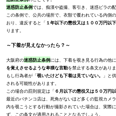
では、痴漢や盗撮、客引き、迷惑ビラの
迷惑防止条例
この条例で、公共の場所で、衣類で覆われている内側
おり、違反すると「
１年以下の懲役又は１００万円以
ります。
～下着が見えなかったら？～
大阪府の
には、下着を覗き見る行為の他
迷惑防止条例
を禁止する条文があり
を覚えさせるような卑猥な言動
もし行為者が「
」と
覗いたけども下着は見ていない。
される可能性があります。
この場合の罰則規定は「
６月以下の懲役又は５０万円
最近のパチンコ店は、死角がないほど多くの監視カメ
内を覗こうとする行動が撮影されていた場合は、実際
ず、この条文が適用されることとなるでしょう。