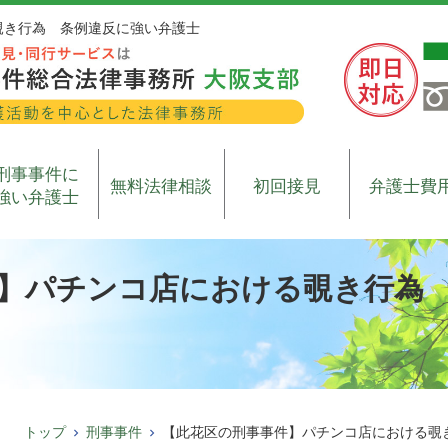
覗き行為 条例違反に強い弁護士
刑事事件に
無料法律相談
初回接見
弁護士費
強い弁護士
】パチンコ店における覗き行為
トップ
刑事事件
【此花区の刑事事件】パチンコ店における覗