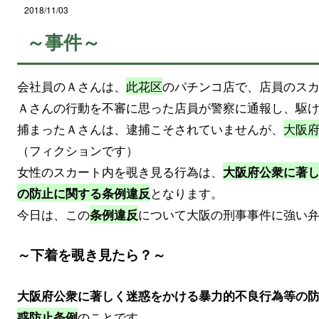
2018/11/03
～事件～
会社員のＡさんは、
此花区
のパチンコ店で、店員のス
Ａさんの行動を不審に思った店員が警察に通報し、駆
捕まったＡさんは、逮捕こそされていませんが、
大阪
（フィクションです）
女性のスカート内を覗き見る行為は、
大阪府公衆に著
となります。
の防止に関する条例違反
今日は、この
について大阪の刑事事件に強い
条例違反
～下着を覗き見たら？～
大阪府公衆に著しく迷惑をかける暴力的不良行為等の
のことです。
惑防止条例