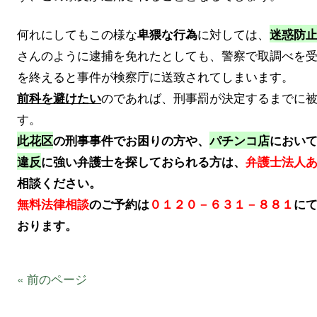
何れにしてもこの様な
に対しては、
卑猥な行為
迷惑防
さんのように逮捕を免れたとしても、警察で取調べを
を終えると事件が検察庁に送致されてしまいます。
のであれば、刑事罰が決定するまでに
前科を避けたい
す。
此花区
の刑事事件でお困りの方や、
パチンコ店
におい
違反
に強い弁護士を探しておられる方は、
弁護士法人
相談ください。
無料法律相談
のご予約は
０１２０－６３１－８８１
に
おります。
« 前のページ