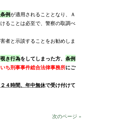
が適用されることとなり、Ａ
止条例
受けることは必至で、警察の取調べ
被害者と示談することをお勧めしま
て
覗き行為
をしてしまった方、
条例
あいち刑事事件総合法律事務所
にご
て
２４時間、年中無休
で受け付けて
次のページ »