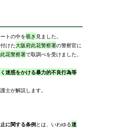
カートの中を
覗き
見ました。
け付けた
大阪府此花警察署
の警察官に
府此花警察署
で取調べを受けました。
しく迷惑をかける暴力的不良行為等
弁護士が解説します。
とは、いわゆる
防止に関する条例
迷