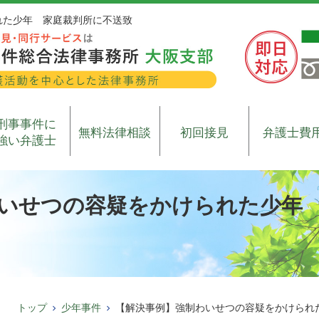
れた少年 家庭裁判所に不送致
刑事事件に
無料法律相談
初回接見
弁護士費
強い弁護士
いせつの容疑をかけられた少年
トップ
少年事件
【解決事例】強制わいせつの容疑をかけられ