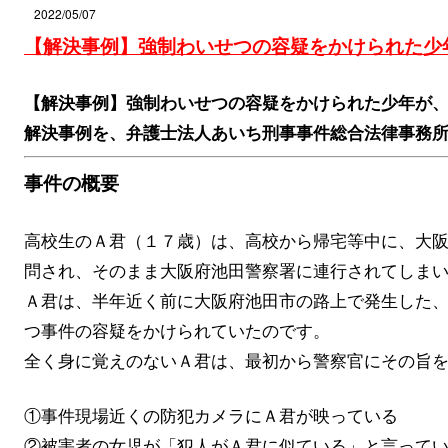
2022/05/07
【解決事例】強制わいせつの容疑をかけられた少
【解決事例】強制わいせつの容疑をかけられた少年が
解決事例を、弁護士法人あいち刑事事件総合法律事務
事件の概要
高校生のＡ君（１７歳）は、高校から帰宅等中に、大
問され、そのまま大阪府池田警察署に連行されてしま
Ａ君は、半年近く前に大阪府池田市の路上で発生した
つ事件の容疑をかけられていたのです。
全く身に覚えのないＡ君は、最初から警察官にその旨
①事件現場近くの防犯カメラにＡ君が映っている
②被害者の女児が「犯人がＡ君に似ている」と言って