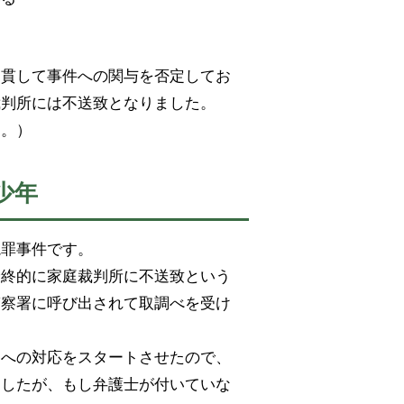
。
一貫して事件への関与を否定してお
裁判所には不送致となりました。
す。）
少年
冤罪事件です。
最終的に家庭裁判所に不送致という
警察署に呼び出されて取調べを受け
。
察への対応をスタートさせたので、
ましたが、もし弁護士が付いていな