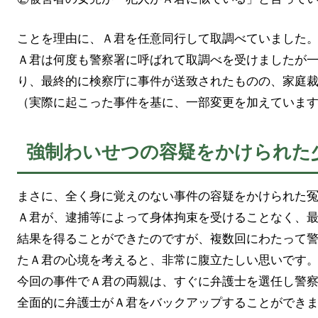
ことを理由に、Ａ君を任意同行して取調べていました
Ａ君は何度も警察署に呼ばれて取調べを受けましたが
り、最終的に検察庁に事件が送致されたものの、家庭
（実際に起こった事件を基に、一部変更を加えていま
強制わいせつの容疑をかけられた
まさに、全く身に覚えのない事件の容疑をかけられた
Ａ君が、逮捕等によって身体拘束を受けることなく、
結果を得ることができたのですが、複数回にわたって
たＡ君の心境を考えると、非常に腹立たしい思いです
今回の事件でＡ君の両親は、すぐに弁護士を選任し警
全面的に弁護士がＡ君をバックアップすることができ