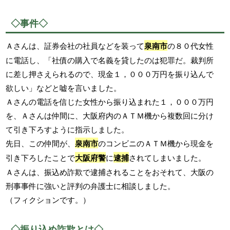
◇事件◇
Ａさんは、証券会社の社員などを装って
泉南市
の８０代女性
に電話し、「社債の購入で名義を貸したのは犯罪だ。裁判所
に差し押さえられるので、現金１，０００万円を振り込んで
欲しい」などと嘘を言いました。
Ａさんの電話を信じた女性から振り込まれた１，０００万円
を、Ａさんは仲間に、大阪府内のＡＴＭ機から複数回に分け
て引き下ろすように指示しました。
先日、この仲間が、
泉南市
のコンビニのＡＴＭ機から現金を
引き下ろしたことで
大阪府警
に
逮捕
されてしまいました。
Ａさんは、振込め詐欺で逮捕されることをおそれて、大阪の
刑事事件に強いと評判の弁護士に相談しました。
（フィクションです。）
◇振り込め詐欺とは◇