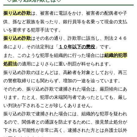
振り込め詐欺
は、被害者に電話をかけ、被害者の配偶者や子
供、孫など親族を装ったり、銀行員等を名乗って現金の支払
いを要求する犯罪手法です。
振り込め詐欺
はその名の通り、詐欺罪に該当し、刑法２４６
条により、その法定刑は「
１０年以下の懲役
」です。
また、このような犯罪を組織的に行った場合には
組織的犯罪
処罰法
の適用によりさらに重い刑罰が科せられます。
振り込め詐欺のほとんどは、高齢者を対象としており、再三
の警察取締りにも関わらず、増加の一途を辿っています。
そのため、振り込め詐欺で逮捕された場合は、厳罰傾向にあ
ります。たとえ、犯罪の末端関与者であったとしても、厳し
い判決が下されることが珍しくありません。
振り込め詐欺で逮捕された場合には、組織的な犯罪を疑われ
るので、関係者との通謀を防止するために、接見禁止処分が
下される可能性が非常に高く、逮捕された方とは弁護士以外