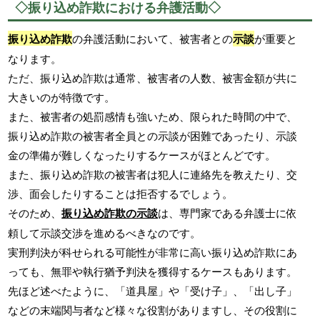
◇振り込め詐欺における弁護活動◇
振り込め詐欺
の弁護活動において、被害者との
示談
が重要と
なります。
ただ、振り込め詐欺は通常、被害者の人数、被害金額が共に
大きいのが特徴です。
また、被害者の処罰感情も強いため、限られた時間の中で、
振り込め詐欺の被害者全員との示談が困難であったり、示談
金の準備が難しくなったりするケースがほとんどです。
また、振り込め詐欺の被害者は犯人に連絡先を教えたり、交
渉、面会したりすることは拒否するでしょう。
そのため、
振り込め詐欺の示談
は、専門家である弁護士に依
頼して示談交渉を進めるべきなのです。
実刑判決が科せられる可能性が非常に高い振り込め詐欺にあ
っても、無罪や執行猶予判決を獲得するケースもあります。
先ほど述べたように、「道具屋」や「受け子」、「出し子」
などの末端関与者など様々な役割がありますし、その役割に