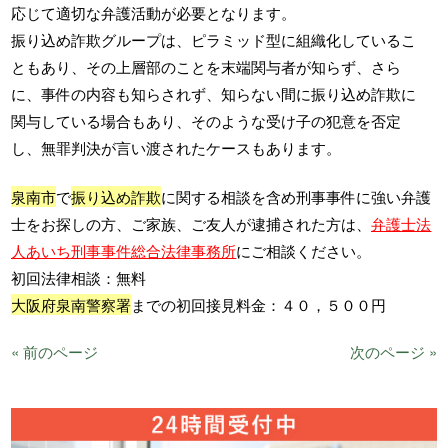
応じて適切な弁護活動が必要となります。
振り込め詐欺グループは、ピラミッド型に組織化しているこ
ともあり、その上層部のことを末端関与者が知らず、さら
に、事件の内容も知らされず、知らない間に振り込め詐欺に
関与している場合もあり、そのような受け子の犯意を否定
し、無罪判決が言い渡されたケースもあります。
泉南市
で
振り込め詐欺
に関する相談を含め刑事事件に強い弁護
士をお探しの方、ご家族、ご友人が逮捕された方は、
弁護士法
人あいち刑事事件総合法律事務所
にご相談ください。
初回法律相談：無料
大阪府泉南警察署
までの初回接見料金：４０，５００円
« 前のページ
次のページ »