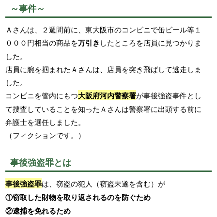
～事件～
Ａさんは、２週間前に、東大阪市のコンビニで缶ビール等１
０００円相当の商品を
万引き
したところを店員に見つかりま
した。
店員に腕を掴まれたＡさんは、店員を突き飛ばして逃走しま
した。
コンビニを管内にもつ
大阪府河内警察署
が事後強盗事件とし
て捜査していることを知ったＡさんは警察署に出頭する前に
弁護士を選任しました。
（フィクションです。）
事後強盗罪とは
事後強盗罪
は、窃盗の犯人（窃盗未遂を含む）が
①窃取した財物を取り返されるのを防ぐため
②逮捕を免れるため