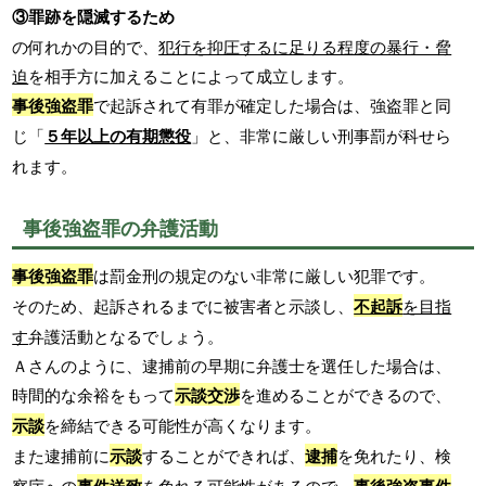
③罪跡を隠滅するため
の何れかの目的で、
犯行を抑圧するに足りる程度の暴行・脅
迫
を相手方に加えることによって成立します。
事後強盗罪
で起訴されて有罪が確定した場合は、強盗罪と同
じ「
５年以上の有期懲役
」と、非常に厳しい刑事罰が科せら
れます。
事後強盗罪の弁護活動
事後強盗罪
は罰金刑の規定のない非常に厳しい犯罪です。
そのため、起訴されるまでに被害者と示談し、
不起訴
を目指
す
弁護活動となるでしょう。
Ａさんのように、逮捕前の早期に弁護士を選任した場合は、
時間的な余裕をもって
示談交渉
を進めることができるので、
示談
を締結できる可能性が高くなります。
また逮捕前に
示談
することができれば、
逮捕
を免れたり、検
察庁への
事件送致
を免れる可能性があるので、
事後強盗事件