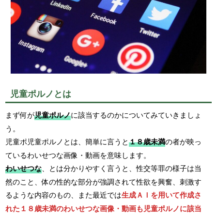
児童ポルノとは
まず何が
児童ポルノ
に該当するのかについてみていきましょ
う。
児童ポ児童ポルノとは、簡単に言うと
１８歳未満
の者が映っ
ているわいせつな画像・動画を意味します。
わいせつな
、とは分かりやすく言うと、性交等罪の様子は当
然のこと、体の性的な部分が強調されて性欲を興奮、刺激す
るような内容のもの、また最近では
生成ＡＩを用いて作成さ
れた１８歳未満のわいせつな画像・動画も児童ポルノに該当