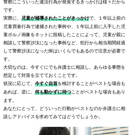
警察にこういった違法行為が発覚するきっかけは様々だから
です。
実際に、
児童が補導されたことがきっかけ
で、１年以上前の
児童買春行為で逮捕された事例や、１年以上前に入手した児
童ポルノ画像をネットに投稿したことによって、児童が親に
相談して警察沙汰になった事例など、犯行から相当期間経過
して警察沙汰になった例はいくらでもあるので注意が必要で
す。
大切なのは、今すぐにでも弁護士に相談し、あらゆる事態を
想定して対策を立てておくことです。
状況に応じて、
今すぐ自首
を検討することがベストな場合も
あれば、逆に、
何も動かずに待つ
ことがベストな場合もあり
ます。
あなたにとって、どういった行動がベストなのか弁護士に相
談しアドバイスを求めてみてはどうでしょうか。