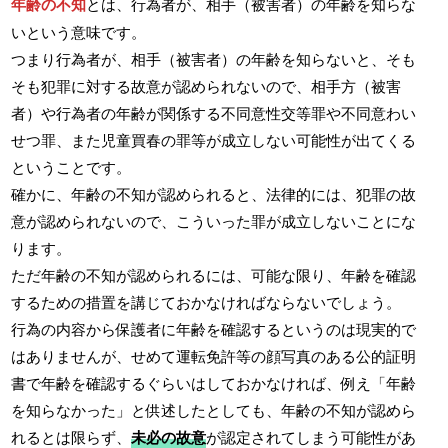
年齢の不知
とは、行為者が、相手（被害者）の年齢を知らな
いという意味です。
つまり行為者が、相手（被害者）の年齢を知らないと、そも
そも犯罪に対する故意が認められないので、相手方（被害
者）や行為者の年齢が関係する不同意性交等罪や不同意わい
せつ罪、また児童買春の罪等が成立しない可能性が出てくる
ということです。
確かに、年齢の不知が認められると、法律的には、犯罪の故
意が認められないので、こういった罪が成立しないことにな
ります。
ただ年齢の不知が認められるには、可能な限り、年齢を確認
するための措置を講じておかなければならないでしょう。
行為の内容から保護者に年齢を確認するというのは現実的で
はありませんが、せめて運転免許等の顔写真のある公的証明
書で年齢を確認するぐらいはしておかなければ、例え「年齢
を知らなかった」と供述したとしても、年齢の不知が認めら
れるとは限らず、
未必の故意
が認定されてしまう可能性があ