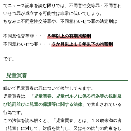
でニュース記事を読む限りでは、不同意性交等罪・不同意わ
いせつ罪が成立する可能性は非常に低いでしょう。
ちなみに不同意性交等罪や、不同意わいせつ罪の法定刑は
不同意性交等罪・・・
５年以上の有期拘禁刑
不同意わいせつ罪・・・
６か月以上１０年以下の拘禁刑
です。
児童買春
続いて児童買春の罪について検討してみます。
児童買春は、「
児童買春、児童ポルノに係る行為等の規制及
び処罰並びに児童の保護等に関する法律
」で禁止されている
行為です。
この法律を読み解くと、「児童買春」とは、１８歳未満の者
（児童）に対して、対償を供与し、又はその供与の約束をし