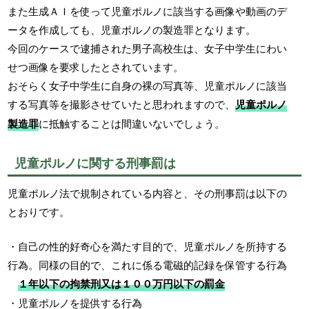
また生成ＡＩを使って児童ポルノに該当する画像や動画のデ
ータを作成しても、児童ポルノの製造罪となります。
今回のケースで逮捕された男子高校生は、女子中学生にわい
せつ画像を要求したとされています。
おそらく女子中学生に自身の裸の写真等、児童ポルノに該当
する写真等を撮影させていたと思われますので、
児童ポルノ
製造罪
に抵触することは間違いないでしょう。
児童ポルノに関する刑事罰は
児童ポルノ法で規制されている内容と、その刑事罰は以下の
とおりです。
・自己の性的好奇心を満たす目的で、児童ポルノを所持する
行為。同様の目的で、これに係る電磁的記録を保管する行為
１年以下の拘禁刑又は１００万円以下の罰金
・児童ポルノを提供する行為