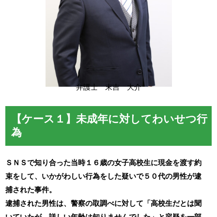
弁護士 末吉 大介
【ケース１】未成年に対してわいせつ行
為
ＳＮＳで知り合った当時１６歳の女子高校生に現金を渡す約
束をして、いかがわしい行為をした疑いで５０代の男性が逮
捕された事件。
逮捕された男性は、警察の取調べに対して「高校生だとは聞
いていたが、詳しい年齢は知りませんでした」と容疑を一部