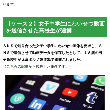
ります。
【ケース２】女子中学生にわいせつ動画
を送信させた高校生が逮捕
ＳＮＳで知り合った女子中学生にわいせつ画像を要求し、Ｓ
ＮＳで送信させて動画データを保存したとして、１８歳の男
子高校生が児童ポルノ製造罪で逮捕されました。
（
こちらの記事
から抜粋した事件です。）