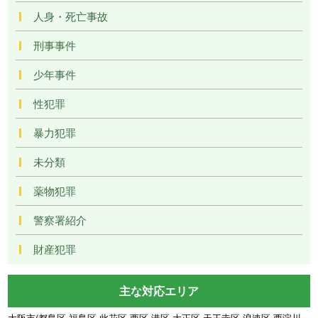
人身・死亡事故
刑事事件
少年事件
性犯罪
暴力犯罪
未分類
薬物犯罪
警察署紹介
財産犯罪
主な対応エリア
大阪市(都島区 福島区 此花区 西区 港区 大正区 天王寺区 浪速区 西淀川