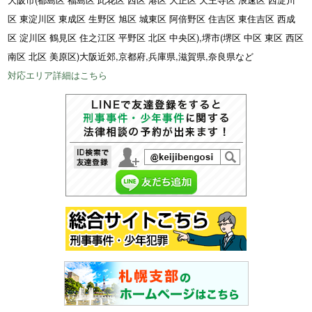
区 東淀川区 東成区 生野区 旭区 城東区 阿倍野区 住吉区 東住吉区 西成
区 淀川区 鶴見区 住之江区 平野区 北区 中央区),堺市(堺区 中区 東区 西区
南区 北区 美原区)大阪近郊,京都府,兵庫県,滋賀県,奈良県など
対応エリア詳細はこちら