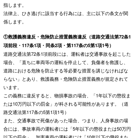
指します。
法律上、ひき逃げに該当する行為には、主に以下の条文が関
係します。
①救護義務違反・危険防止措置義務違反（道路交通法第72条1
項前段・117条1項・同条2項・第117条の5第1項1号）
道路交通法第72条1項前段には、運転者は交通事故を起こした
場合、「直ちに車両等の運転を停止して、負傷者を救護し、
道路における危険を防止する等必要な措置を講じなければな
らない」とあり、救護義務・危険防止措置義務が規定されて
います。
この義務に違反すると、物損事故の場合、「1年以下の懲役ま
たは10万円以下の罰金」が科される可能性があります。（道
路交通法第117条の5第1項1号）
また、交通事故で死傷があった場合、つまり、人身事故の場
合には、事故車両の運転者には「5年以下の懲役または50万円
以下の罰金」、加害車両の運転者には「10年以下の懲役また