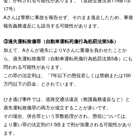
金」が科される可能性があります。（道路交通法第119条1項
17号）
Aさんは警察に事故を報告せず、そのまま逃走したため、事後
報告義務違反にも該当する可能性があります。
③過失運転致傷罪（自動車運転死傷行為処罰法第5条）
加えて、Aさんが過失によりVさんに重傷を負わせたことか
ら、過失運転致傷罪（自動車運転死傷行為処罰法第5条）にも
問われる可能性があります。
この罪の法定刑は、「7年以下の懲役若しくは禁錮または100
万円以下の罰金」とされています。
ひき逃げ事件では、道路交通法違反（救護義務違反など）と
過失運転致傷罪の両方が成立することが多いです。
その場合、併合罪という罪数処理がされ、懲役については、
より重い罪の法定刑の1.5倍まで刑が加重される可能性があり
ます。