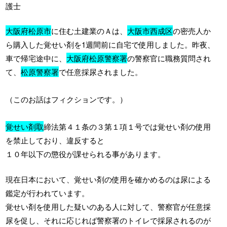
護士
大阪府松原市
に住む土建業のＡは、
大阪市西成区
の密売人か
ら購入した覚せい剤を1週間前に自宅で使用しました。昨夜、
車で帰宅途中に、
大阪府松原警察署
の警察官に職務質問され
て、
松原警察署
で任意採尿されました。
（このお話はフィクションです。）
覚せい剤取
締法第４１条の３第１項１号では覚せい剤の使用
を禁止しており、違反すると
１０年以下の懲役が課せられる事があります。
現在日本において、覚せい剤の使用を確かめるのは尿による
鑑定が行われています。
覚せい剤を使用した疑いのある人に対して、警察官が任意採
尿を促し、それに応じれば警察署のトイレで採尿されるのが