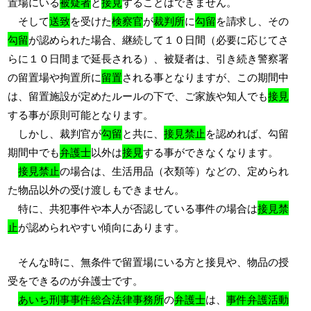
置場にいる
被疑者
と
接見
することはできません。
そして
送致
を受けた
検察官
が
裁判所
に
勾留
を請求し、その
勾留
が認められた場合、継続して１０日間（必要に応じてさ
らに１０日間まで延長される）、被疑者は、引き続き警察署
の留置場や拘置所に
留置
される事となりますが、この期間中
は、留置施設が定めたルールの下で、ご家族や知人でも
接見
する事が原則可能となります。
しかし、裁判官が
勾留
と共に、
接見禁止
を認めれば、勾留
期間中でも
弁護士
以外は
接見
する事ができなくなります。
接見禁止
の場合は、生活用品（衣類等）などの、定められ
た物品以外の受け渡しもできません。
特に、共犯事件や本人が否認している事件の場合は
接見禁
止
が認められやすい傾向にあります。
そんな時に、無条件で留置場にいる方と接見や、物品の授
受をできるのが弁護士です。
あいち刑事事件総合法律事務所
の
弁護士
は、
事件弁護活動