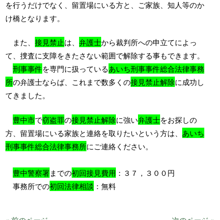
を行うだけでなく、留置場にいる方と、ご家族、知人等のか
け橋となります。
また、
接見禁止
は、
弁護士
から裁判所への申立てによっ
て、捜査に支障をきたさない範囲で解除する事もできます。
刑事事件
を専門に扱っている
あいち刑事事件総合法律事務
所
の弁護士ならば、これまで数多くの
接見禁止解除
に成功し
てきました。
豊中市
で
窃盗罪
の
接見禁止解除
に強い
弁護士
をお探しの
方、留置場にいる家族と連絡を取りたいという方は、
あいち
刑事事件総合法律事務所
にご連絡ください。
豊中警察署
までの
初回接見費用
：３７，３００円
事務所での
初回法律相談
：無料
« 前のページ
次のページ »