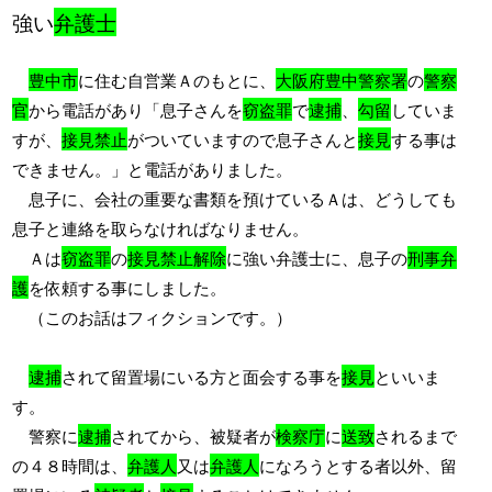
強い
弁護士
豊中市
に住む自営業Ａのもとに、
大阪府豊中警察署
の
警察
官
から電話があり「息子さんを
窃盗罪
で
逮捕
、
勾留
していま
すが、
接見禁止
がついていますので息子さんと
接見
する事は
できません。」と電話がありました。
息子に、会社の重要な書類を預けているＡは、どうしても
息子と連絡を取らなければなりません。
Ａは
窃盗罪
の
接見禁止解除
に強い弁護士に、息子の
刑事弁
護
を依頼する事にしました。
（このお話はフィクションです。）
逮捕
されて留置場にいる方と面会する事を
接見
といいま
す。
警察に
逮捕
されてから、被疑者が
検察庁
に
送致
されるまで
の４８時間は、
弁護人
又は
弁護人
になろうとする者以外、留