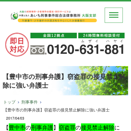
【豊中市の刑事弁護】窃盗罪の接見禁止解
除に強い弁護士
トップ
刑事事件
【豊中市の刑事弁護】窃盗罪の接見禁止解除に強い弁護士
2017/04/03
【
豊中市
の
刑事弁護
】
窃盗罪
の
接見禁止解除
に