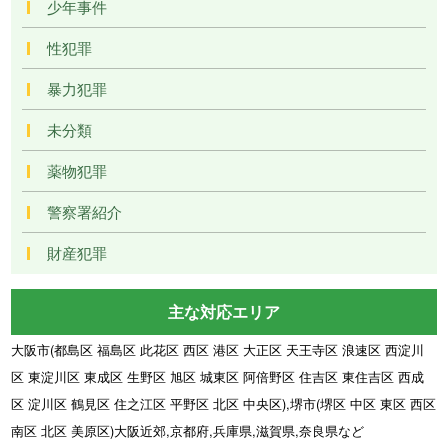
少年事件
性犯罪
暴力犯罪
未分類
薬物犯罪
警察署紹介
財産犯罪
主な対応エリア
大阪市(都島区 福島区 此花区 西区 港区 大正区 天王寺区 浪速区 西淀川
区 東淀川区 東成区 生野区 旭区 城東区 阿倍野区 住吉区 東住吉区 西成
区 淀川区 鶴見区 住之江区 平野区 北区 中央区),堺市(堺区 中区 東区 西区
南区 北区 美原区)大阪近郊,京都府,兵庫県,滋賀県,奈良県など