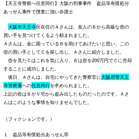
【天王寺警察へ任意同行】大阪の刑事事件 盗品等有償処分
あっせん事件で捜査に強い弁護士
大阪市天王寺
区在住のＡさんは、友人のＢから高級な壺の
買い手を見つけてくるよう頼まれました。
Ａさんは、金に困っているＢを助けてあげたいと思い、この
壺の買い手としてＣを探し出し、Ａさんに紹介しました。
壺を見たＣはこれを気に入り、Ｂは壺を200万円でＣに売却
することに成功しました。
後日、Ａさんは、自宅にやってきた警察官に
大阪府警天王
寺警察署
への
任意同行
を求められました。
上記の壺はＢがＶ宅から盗み出したものだったのです。Ａさ
んはこのような事情を知りませんでした。
（フィクションです。）
１ 盗品等有償処分あっせん罪