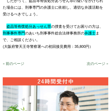
したがって、盗品等有償処分あっせん罪の疑いをかけられ
た場合には、刑事専門の弁護士に依頼し、適切な弁護活動を
受けるべきでしょう。
盗品等有償処分あっせん罪
の捜査を受けてお困りの方は、
刑事事件専門
のあいち刑事事件総合法律事務所の
弁護士
ま
で、ご相談ください。
(大阪府警天王寺警察署への初回接見費用：35,800円）
« 前のページ
次のページ »