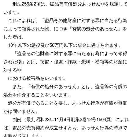
刑法256条2項は、盗品等有償処分あっせん罪を規定して
います。
これによれば、「盗品その他財産に対する罪に当たる行為
によって領得された物」につき「有償の処分のあっせん」を
した者は、
10年以下の懲役及び50万円以下の罰金に処せられます。
「盗品その他財産に対する罪に当たる行為によって領得
された物」とは、窃盗・強盗・詐欺・恐喝・横領等の財産に
対する罪
における被害品をいいます。
また、「有償の処分のあっせん」とは、盗品等の有償の
処分を仲介することをいいます。
処分が有償であることを要し、あっせん行為が有償か無償
かは問いません。
判例（最判昭和23年11月9日刑集2巻12号1504頁）によれ
ば、盗品の売買契約が成立せずとも、あっせん行為の時点で
本罪が成立します。