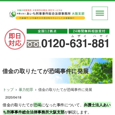
借金の取りたてが恐喝事件に発展
トップ
暴力犯罪
借金の取りたてが恐喝事件に発展
2020/04/18
借金の取りたてが
恐喝
になった事件について、
弁護士法人あい
ち刑事事件総合法律事務所大阪支部
が解説します。