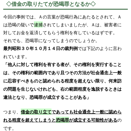
◇借金の取りたてが恐喝罪となるか◇
今回の事例では、Ａの言葉が恐喝行為にあたるとされて、Ａ
は恐喝の疑いで
逮捕
されてしまいましたが、Ａは、被害者に
対してお金を返済してもらう権利を有しているはずです。
それでも、恐喝罪になってしまうのでしょうか。
最判昭和３０年１０月１４日の裁判例
では下記のように言わ
れています。
「他人に対して権利を有する者が、その権利を実行すること
は、その権利の範囲内であり且つその方法が社会通念上一般
に忍容すべきものと認められる程度を超えない限り、何来訪
の問題を生じないけれども、右の範囲程度を逸脱するときは
違法となり、恐喝罪が成立することがある」
つまり、
借金の取り立て
であっても社会通念上一般に認めら
れる程度を超えてしまうと
恐喝罪
が成立する可能性がある
の
です。