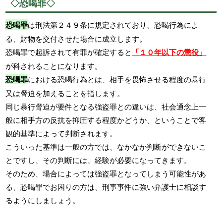
◇恐喝罪◇
恐喝罪
は刑法第２４９条に規定されており、恐喝行為によ
る、財物を交付させた場合に成立します。
恐喝罪で起訴されて有罪が確定すると
「１０年以下の懲役」
が科されることになります。
恐喝罪
における恐喝行為とは、相手を畏怖させる程度の暴行
又は脅迫を加えることを指します。
同じ暴行脅迫が要件となる強盗罪との違いは、社会通念上一
般に相手方の反抗を抑圧する程度かどうか、ということで客
観的基準によって判断されます。
こういった基準は一般の方では、なかなか判断ができないこ
とですし、その判断には、経験が必要になってきます。
そのため、場合によっては強盗罪となってしまう可能性があ
る、恐喝罪でお困りの方は、刑事事件に強い弁護士に相談す
るようにしましょう。