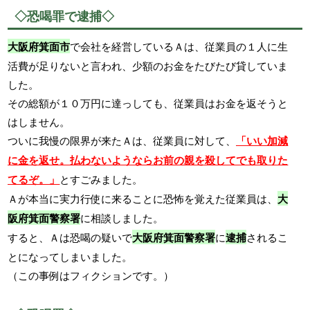
◇恐喝罪で逮捕◇
大阪府箕面市
で会社を経営しているＡは、従業員の１人に生
活費が足りないと言われ、少額のお金をたびたび貸していま
した。
その総額が１０万円に達っしても、従業員はお金を返そうと
はしません。
ついに我慢の限界が来たＡは、従業員に対して、
「いい加減
に金を返せ。払わないようならお前の親を殺してでも取りた
てるぞ。」
とすごみました。
Ａが本当に実力行使に来ることに恐怖を覚えた従業員は、
大
阪府箕面警察署
に相談しました。
すると、Ａは恐喝の疑いで
大阪府箕面警察署
に
逮捕
されるこ
とになってしまいました。
（この事例はフィクションです。）