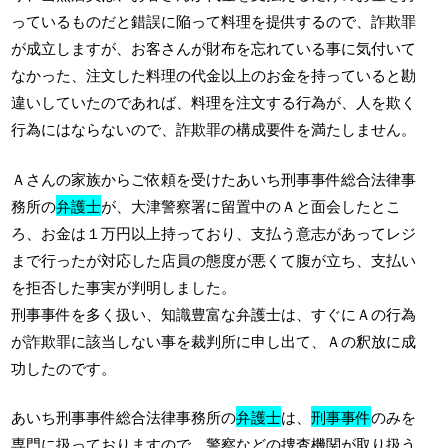
っているものだと錯誤に陥って料理を提供するので、詐欺罪
が成立しますが、お客さんが財布を忘れている事に気付いて
なかった、注文した料理の代金以上のお金を持っていると勘
違いしていたのであれば、料理を注文する行為が、人を欺く
行為にはならないので、詐欺罪の構成要件を満たしません。
Ａさんの家族からご依頼を受けたあいち刑事事件総合法律事
務所の
弁護士
が、大津警察署に留置中のＡと面会したとこ
ろ、お金は１万円以上持っており、支払う意志があってレジ
まで行ったが対応した店員の態度が悪くて腹が立ち、支払い
を拒否した事実が判明しました。
刑事事件を多く扱い、知識豊富な弁護士は、すぐにＡの行為
が詐欺罪に該当しない事を裁判所に申し出て、Ａの釈放に成
功したのです。
あいち刑事事件総合法律事務所の
弁護士
は、
刑事事件
のみを
専門に扱っておりますので、警察などの捜査機関が取り扱う