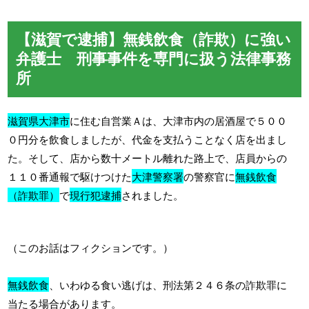
【滋賀で逮捕】無銭飲食（詐欺）に強い
弁護士 刑事事件を専門に扱う法律事務
所
滋賀県大津市
に住む自営業Ａは、大津市内の居酒屋で５００
０円分を飲食しましたが、代金を支払うことなく店を出まし
た。そして、店から数十メートル離れた路上で、店員からの
１１０番通報で駆けつけた
大津警察署
の警察官に
無銭飲食
（詐欺罪）
で
現行犯逮捕
されました。
（このお話はフィクションです。）
無銭飲食
、いわゆる食い逃げは、刑法第２４６条の詐欺罪に
当たる場合があります。