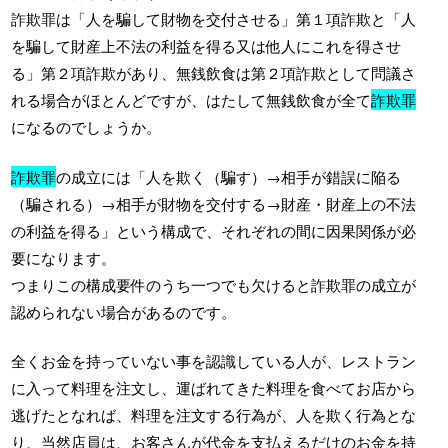
詐欺罪は「人を騙して財物を交付させる」第１項詐欺と「人
を騙して財産上不法の利益を得る又は他人にこれを得させ
る」第２項詐欺があり、無銭飲食は第２項詐欺として問議さ
れる場合がほとんどですが、はたして無銭飲食が全て
詐欺罪
になるのでしょうか。
詐欺罪
の成立には「人を欺く（騙す）→相手が錯誤に陥る
（騙される）→相手が財物を交付する→財産・財産上の不法
の利益を得る」という構成で、それぞれの間に因果関係が必
要になります。
つまりこの構成要件のうち一つでも欠けると詐欺罪の成立が
認められない場合があるのです。
全くお金を持っていない事を認識している人が、レストラン
に入って料理を注文し、運ばれてきた料理を食べてお店から
逃げたとなれば、料理を注文する行為が、人を欺く行為とな
り、当然店員は、お客さんが代金を支払えるだけのお金を持