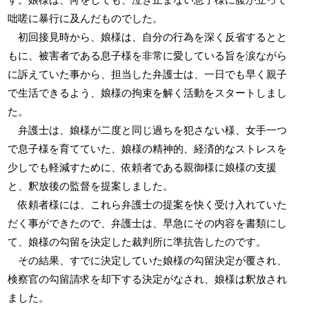
咄嗟に暴行に及んだものでした。
初回接見時から、娘様は、自分の行為を深く反省するとと
もに、被害者である息子様を非常に愛している旨を涙ながら
に訴えていた事から、担当した弁護士は、一日でも早く親子
で生活できるよう、娘様の拘束を解く活動をスタートしまし
た。
弁護士は、娘様が二度と同じ過ちを犯さない様、女手一つ
で息子様を育てていた、娘様の精神的、経済的なストレスを
少しでも軽減すために、依頼者である親御様に娘様の支援
と、釈放後の監督を提案しました。
依頼者様には、これら弁護士の提案を快く受け入れていた
だく事ができたので、弁護士は、早急にその内容を書類にし
て、娘様の勾留を決定した裁判所に準抗告したのです。
その結果、すでに決定していた娘様の勾留決定が覆され、
検察官の勾留請求を却下する決定がなされ、娘様は釈放され
ました。