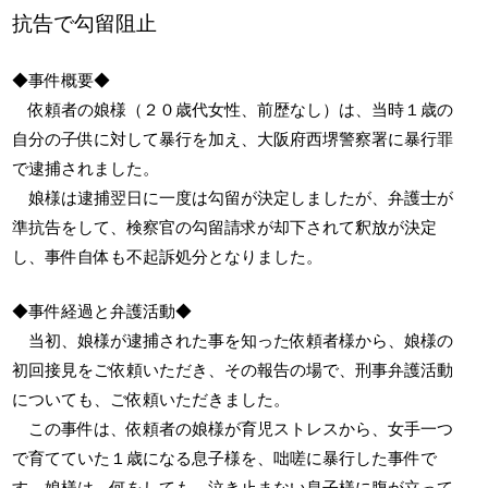
抗告で勾留阻止
◆事件概要◆
依頼者の娘様（２０歳代女性、前歴なし）は、当時１歳の
自分の子供に対して暴行を加え、大阪府西堺警察署に暴行罪
で逮捕されました。
娘様は逮捕翌日に一度は勾留が決定しましたが、弁護士が
準抗告をして、検察官の勾留請求が却下されて釈放が決定
し、事件自体も不起訴処分となりました。
◆事件経過と弁護活動◆
当初、娘様が逮捕された事を知った依頼者様から、娘様の
初回接見をご依頼いただき、その報告の場で、刑事弁護活動
についても、ご依頼いただきました。
この事件は、依頼者の娘様が育児ストレスから、女手一つ
で育てていた１歳になる息子様を、咄嗟に暴行した事件で
す。娘様は、何をしても、泣き止まない息子様に腹が立って