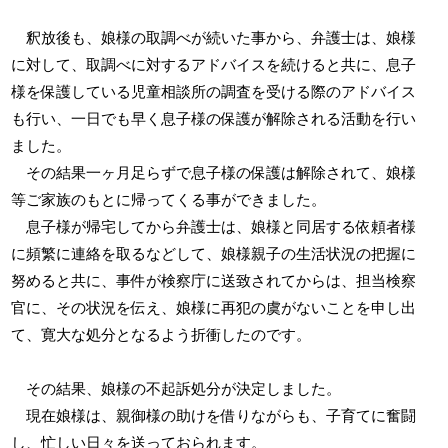
釈放後も、娘様の取調べが続いた事から、弁護士は、娘様
に対して、取調べに対するアドバイスを続けると共に、息子
様を保護している児童相談所の調査を受ける際のアドバイス
も行い、一日でも早く息子様の保護が解除される活動を行い
ました。
その結果一ヶ月足らずで息子様の保護は解除されて、娘様
等ご家族のもとに帰ってくる事ができました。
息子様が帰宅してから弁護士は、娘様と同居する依頼者様
に頻繁に連絡を取るなどして、娘様親子の生活状況の把握に
努めると共に、事件が検察庁に送致されてからは、担当検察
官に、その状況を伝え、娘様に再犯の虞がないことを申し出
て、寛大な処分となるよう折衝したのです。
その結果、娘様の不起訴処分が決定しました。
現在娘様は、親御様の助けを借りながらも、子育てに奮闘
し、忙しい日々を送っておられます。