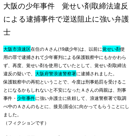
大阪の少年事件 覚せい剤取締法違反
による逮捕事件で逆送阻止に強い弁護
士
大阪市浪速区
在住のＡさん(19歳少年)は、以前に
覚せい剤
使
用の罪で逮捕されて少年審判による保護観察中にもかかわら
ず、再度、覚せい剤を使用していたとして、覚せい剤取締法
違反の疑いで、
大阪府警浪速警察署
に逮捕されました。
保護観察中の再犯ということで、今度は刑事処罰を受けるこ
とになるかもしれないと不安になったＡさんの両親は、刑事
事件・
少年事件
に強い弁護士に依頼して、浪速警察署で取調
べ中のＡさんのもとに、接見(面会)に向かってもらうことにし
ました。
（フィクションです）