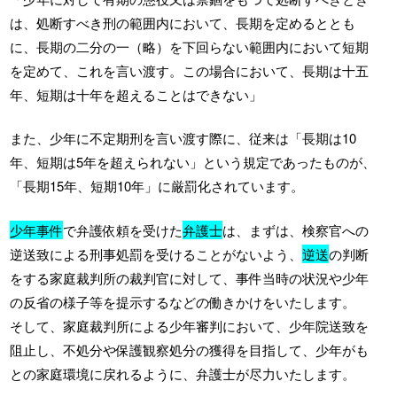
は、処断すべき刑の範囲内において、長期を定めるととも
に、長期の二分の一（略）を下回らない範囲内において短期
を定めて、これを言い渡す。この場合において、長期は十五
年、短期は十年を超えることはできない」
また、少年に不定期刑を言い渡す際に、従来は「長期は10
年、短期は5年を超えられない」という規定であったものが、
「長期15年、短期10年」に厳罰化されています。
少年事件
で弁護依頼を受けた
弁護士
は、まずは、検察官への
逆送致による刑事処罰を受けることがないよう、
逆送
の判断
をする家庭裁判所の裁判官に対して、事件当時の状況や少年
の反省の様子等を提示するなどの働きかけをいたします。
そして、家庭裁判所による少年審判において、少年院送致を
阻止し、不処分や保護観察処分の獲得を目指して、少年がも
との家庭環境に戻れるように、弁護士が尽力いたします。