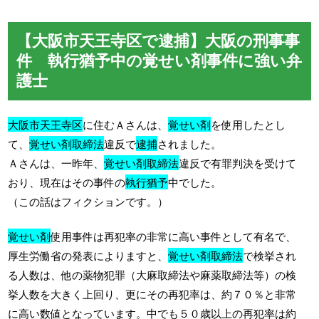
【大阪市天王寺区で逮捕】大阪の刑事事
件 執行猶予中の覚せい剤事件に強い弁
護士
大阪市天王寺区
に住むＡさんは、
覚せい剤
を使用したとし
て、
覚せい剤取締法
違反で
逮捕
されました。
Ａさんは、一昨年、
覚せい剤取締法
違反で有罪判決を受けて
おり、現在はその事件の
執行猶予
中でした。
（この話はフィクションです。）
覚せい剤
使用事件は再犯率の非常に高い事件として有名で、
厚生労働省の発表によりますと、
覚せい剤取締法
で検挙され
る人数は、他の薬物犯罪（大麻取締法や麻薬取締法等）の検
挙人数を大きく上回り、更にその再犯率は、約７０％と非常
に高い数値となっています。中でも５０歳以上の再犯率は約