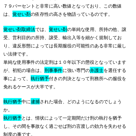
７９パーセントと非常に高い数値となっており、この数値
は、
覚せい剤
の依存性の高さを物語っているのです。
覚せい剤取締法
では、
覚せい剤
の単純な使用、所持の他、譲
受、営利目的の所持、譲受、輸出入等を細かく規制してお
り、違反形態によっては長期服役の可能性のある非常に厳し
い法律です。
単純な使用事件の法定刑は１０年以下の懲役となっています
が、初犯の場合は、
刑事事件
に強い専門の
弁護士
を選任する
事によって、
執行猶予
付きの判決となって刑務所への服役を
免れるケースが大半です。
執行猶予
中に
逮捕
された場合、どのようになるのでしょう
か。
執行猶予
とは、情状によって一定期間だけ刑の執行を猶予
し、その間を事故なく過ごせば刑の言渡しの効力を失わせる
制度の事です。