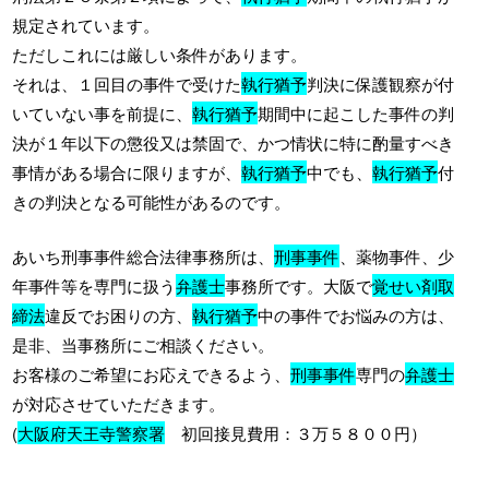
規定されています。
ただしこれには厳しい条件があります。
それは、１回目の事件で受けた
執行猶予
判決に保護観察が付
いていない事を前提に、
執行猶予
期間中に起こした事件の判
決が１年以下の懲役又は禁固で、かつ情状に特に酌量すべき
事情がある場合に限りますが、
執行猶予
中でも、
執行猶予
付
きの判決となる可能性があるのです。
あいち刑事事件総合法律事務所は、
刑事事件
、薬物事件、少
年事件等を専門に扱う
弁護士
事務所です。大阪で
覚せい剤取
締法
違反でお困りの方、
執行猶予
中の事件でお悩みの方は、
是非、当事務所にご相談ください。
お客様のご希望にお応えできるよう、
刑事事件
専門の
弁護士
が対応させていただきます。
(
大阪府天王寺警察署
初回接見費用：３万５８００円）