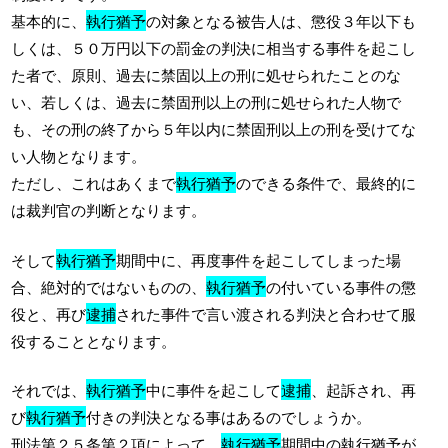
基本的に、
執行猶予
の対象となる被告人は、懲役３年以下も
しくは、５０万円以下の罰金の判決に相当する事件を起こし
た者で、原則、過去に禁固以上の刑に処せられたことのな
い、若しくは、過去に禁固刑以上の刑に処せられた人物で
も、その刑の終了から５年以内に禁固刑以上の刑を受けてな
い人物となります。
ただし、これはあくまで
執行猶予
のできる条件で、最終的に
は裁判官の判断となります。
そして
執行猶予
期間中に、再度事件を起こしてしまった場
合、絶対的ではないものの、
執行猶予
の付いている事件の懲
役と、再び
逮捕
された事件で言い渡される判決と合わせて服
役することとなります。
それでは、
執行猶予
中に事件を起こして
逮捕
、起訴され、再
び
執行猶予
付きの判決となる事はあるのでしょうか。
刑法第２５条第２項によって、
執行猶予
期間中の執行猶予が