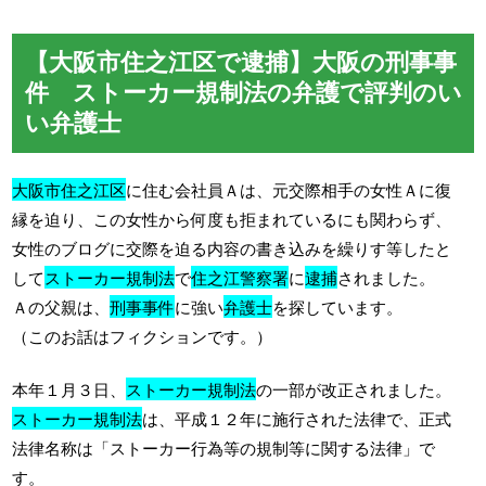
【大阪市住之江区で逮捕】大阪の刑事事
件 ストーカー規制法の弁護で評判のい
い弁護士
大阪市住之江区
に住む会社員Ａは、元交際相手の女性Ａに復
縁を迫り、この女性から何度も拒まれているにも関わらず、
女性のブログに交際を迫る内容の書き込みを繰りす等したと
して
ストーカー規制法
で
住之江警察署
に
逮捕
されました。
Ａの父親は、
刑事事件
に強い
弁護士
を探しています。
（このお話はフィクションです。）
本年１月３日、
ストーカー規制法
の一部が改正されました。
ストーカー規制法
は、平成１２年に施行された法律で、正式
法律名称は「ストーカー行為等の規制等に関する法律」で
す。