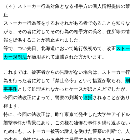
（４）ストーカー行為対象となる相手方の個人情報提供の禁
止
ストーカー行為等をするおそれがある者であることを知りな
がら、その者に対してその行為の相手方の氏名、住所等の情
報を提供することが禁止されました。
等で、つい先日、北海道において施行後初めて、改正
ストー
カー規制法
が適用されて逮捕された方がいます。
これまでは、被害者からの告訴がない場合は、ストーカー行
為を行った者に対して「禁止命令」という措置が取られ、
刑
事事件
として処理されなかったケースがほとんどでしたが、
今回の法改正によって、警察の判断で
逮捕
されることがあり
得ます。
特に、今回の法改正は、昨年東京で発生した大学生アイドル
襲撃事件が背景にあり、この様な凄惨な事件を繰り返さない
ためにも、ストーカー被害の訴えを受けた警察の判断で、人
の生命、身体にかかわる事件に発展する虞のあるストーカー