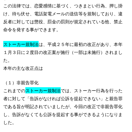
この法律では、恋愛感情に基づく、つきまとい行為、押し掛
け、待ち伏せ、電話架電メールの送信等を規制しており、違
反者に対しては懲役、罰金の罰則が規定されている他、禁止
命令を発する事ができます。
ストーカー規制法
は、平成２５年に最初の改正があり、本年
１月３日に２度目の改正案が施行（一部は未施行）されまし
た。
本年の主な改正点は
（１）非親告罪化
これまでの
ストーカー規制法
では、ストーカー行為を行った
者に対して「告訴がなければ公訴を提起できない」と親告罪
である旨が明記されていましたが、今回の改正で非親告罪化
し、告訴がなくても公訴を提起する事ができるようになりま
した。