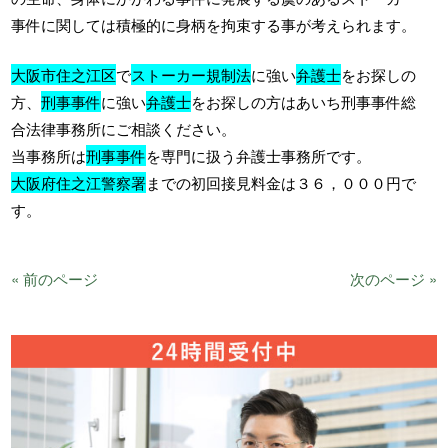
事件に関しては積極的に身柄を拘束する事が考えられます。
大阪市住之江区
で
ストーカー規制法
に強い
弁護士
をお探しの
方、
刑事事件
に強い
弁護士
をお探しの方はあいち刑事事件総
合法律事務所にご相談ください。
当事務所は
刑事事件
を専門に扱う弁護士事務所です。
大阪府住之江警察署
までの初回接見料金は３６，０００円で
す。
« 前のページ
次のページ »