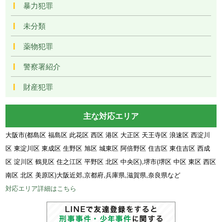
暴力犯罪
未分類
薬物犯罪
警察署紹介
財産犯罪
主な対応エリア
大阪市(都島区 福島区 此花区 西区 港区 大正区 天王寺区 浪速区 西淀川
区 東淀川区 東成区 生野区 旭区 城東区 阿倍野区 住吉区 東住吉区 西成
区 淀川区 鶴見区 住之江区 平野区 北区 中央区),堺市(堺区 中区 東区 西区
南区 北区 美原区)大阪近郊,京都府,兵庫県,滋賀県,奈良県など
対応エリア詳細はこちら