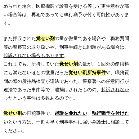
められた場合、医療機関で診察を受ける等して更生意欲が高
い場合等は、再犯であっても執行猶予が付く可能性がありま
す。
また押収された
覚せい剤
の量が微量である場合や、職務質問
等の警察官の取り扱いや、刑事手続きに問題がある場合は、
起訴されない場合もあります
。
これまでも、所持していた
覚せい剤
の量が、１回分の使用料
にも満たないほどの微量だった
覚せい剤所持事件
や、職務質
問の際の所持品検査が違法であった、警察署への任意同行が
違法であった事件等で、逮捕はされたものの、
起訴されなか
った
という事件は多数あるのです。
覚せい剤
の再犯事件で、
起訴を免れたい
、
執行猶予を付けた
い
という方は、一刻も早く刑事事件に強い弁護士に相談して
ください。