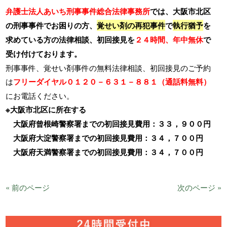
弁護士法人あいち刑事事件総合法律事務所
では、大阪市北区
の刑事事件でお困りの方、
覚せい剤の再犯事件
で
執行猶予
を
求めている方の法律相談、初回接見を
２４時間、年中無休
で
受け付けております。
刑事事件、覚せい剤事件の無料法律相談、初回接見のご予約
は
フリーダイヤル０１２０－６３１－８８１（通話料無料）
にお電話ください。
※大阪市北区に所在する
大阪府曾根崎警察署までの初回接見費用：３３，９００円
大阪府大淀警察署までの初回接見費用：３４，７００円
大阪府天満警察署までの初回接見費用：３４，７００円
« 前のページ
次のページ »