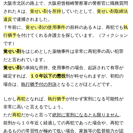
大阪市北区の路上で、大阪府曾根崎警察署の警察官に職務質問
されたＡは、
覚せい剤
を
所持
していたとして、
覚せい剤取締法
違反
で逮捕されました。
７年前に、
覚せい剤の使用事件
の前科のあるＡは、再犯でも
執
行猶予
を付けてくれる弁護士を探しています。（フィクション
です）
覚せい剤
をはじめとした薬物事件は非常に再犯率の高い犯罪
だと言われています。
覚せい剤
の単純な所持、使用事件の場合、起訴されて有罪が
確定すれば、
１０年以下の懲役
刑が科せられますが、初犯の
場合は、
執行猶予付の判決
となることがほとんどです。
しかし
再犯
となれば、
執行猶予
が付かず実刑になる可能性が
非常に高いと言えるでしょう。
ただ
再犯
だからと言って
絶対に実刑になるとも限りません
。
前刑から１０年近く経過しての再犯であった場合や、再犯で
あるものの常習性が極めて低い場合、家族等の監督能力が認