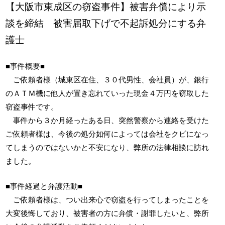
【大阪市東成区の窃盗事件】被害弁償により示
談を締結 被害届取下げで不起訴処分にする弁
護士
■事件概要■
ご依頼者様（城東区在住、３０代男性、会社員）が、銀行
のＡＴＭ機に他人が置き忘れていった現金４万円を窃取した
窃盗事件です。
事件から３か月経ったある日、突然警察から連絡を受けた
ご依頼者様は、今後の処分如何によっては会社をクビになっ
てしまうのではないかと不安になり、弊所の法律相談に訪れ
ました。
■事件経過と弁護活動■
ご依頼者様は、つい出来心で窃盗を行ってしまったことを
大変後悔しており、被害者の方に弁償・謝罪したいと、弊所